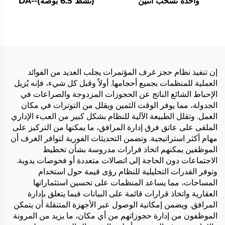
واحدة تسحب اثنين
(نشط 6.5 بوصة)-DA-
RPO65S
إن تنفيذ نظام حجز غرف المؤتمرات يجلب العديد من الفوائد
العملية للمنظمات بجميع أحجامها. أولاً وقبل كل شيء، فإنه يُزيل
الإحباط الشائع الناتج عن الحجوزات المزدوجة والصراعات في
الجدولة، مما يوفر الوقت الثمين ويقلل من التوترات في مكان
العمل. وتقلل الطبيعة الآلية للنظام بشكل كبير من العبء الإداري
الملقى على عاتق فرق إدارة المرافق، ما يمكنها من التركيز على
مهام أكثر استراتيجية. وتضمن التحديثات الفورية لتوافر الغرف أن
الموظفين يمكنهم اتخاذ قرارات مدروسة بشأن تخطيط
الاجتماعات دون الحاجة إلى اتصالات متعددة أو فحوصات يدوية.
وتوفر القدرات التحليلية للنظام رؤى قيمة حول استخدام
المساحات، مما يساعد المنظمات على تحسين استثماراتها
العقارية واتخاذ قرارات قائمة على البيانات فيما يتعلق بإدارة
المرافق. ويضمن إمكانية الوصول عبر الأجهزة المتنقلة أن يتمكن
الموظفون من إدارة حجوزاتهم من أي مكان، ما يزيد من المرونة