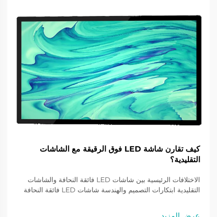
كيف تقارن شاشة LED فوق الرقيقة مع الشاشات
التقليدية؟
الاختلافات الرئيسية بين شاشات LED فائقة النحافة والشاشات
التقليدية ابتكارات التصميم والهندسة شاشات LED فائقة النحافة
تمثل قفزة نوعية في تكنولوجيا الشاشات باستخدام تقنية حبيبات
الشاشة السكينية (knifescreen grain technology) كشاشة
عرض المزيد