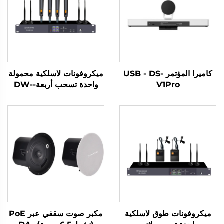
كاميرا المؤتمر USB - DS-
ميكروفونات لاسلكية محمولة
V1Pro
واحدة تسحب أربعة-DW-
HM964S
ميكروفونات طوق لاسلكية
مكبر صوت سقفي عبر PoE