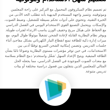
تم تصميم نظام الميكروفون المحمول مع التركيز على راحة المعلمين
وموثوقيته. وتتميز واجهة المستخدم البديهية بأنه تتطلب الحد الأدنى من
الخبرة التقنية، وتحتوي على أدوات تحكم بسيطة للتشغيل، وضبط الصوت،
والإسكات. ويتحمل التصنيع القوي الاستخدام اليومي في الفصل الدراسي
مع الحفاظ على هيكل مريح وخفيف الوزن يناسب الارتداء لفترات طويلة.
ويوفر نظام البطارية القابلة لإعادة الشحن تشغيلاً موثوقًا طوال اليوم، مع
ميزات إدارة ذكية للطاقة تمنع انقطاع التيار الكهربائي بشكل مفاجئ أثناء
جلسات التدريس. وتضمن إمكانية الشحن السريع توقفًا أدنى بين
الاستخدامات، في حين توفر مؤشرات مستوى البطارية وضوحًا تامًا بشأن
الطاقة المتبقية. ويتيح الإعداد السهل 'شغّل واستخدم' دمج النظام بسلاسة
مع معدات الصوت الموجودة في الفصل الدراسي، مما يجعله الحل
المثالي للمعلمين الذين يتنقلون بين فصول دراسية مختلفة أو بيئات
تدريس متنوعة.