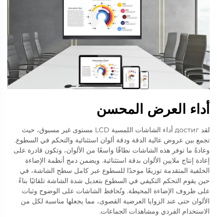
أداء العرض المحسن
لقد достиг أداء الشاشات اللمسية LCD مستوى غير مسبوق، حيث
تجمع بين عروض عالية الدقة ودقة ألوان استثنائية والتحكم في السطوع.
وعادةً ما توفر هذه الشاشات نطاقًا واسعًا من الألوان، وتكون قادرة على
إعادة إنتاج ملايين الألوان بدقة استثنائية. ويضمن دمج أنظمة الإضاءة
الخلفية المتقدمة توزيعًا موحدًا للسطوع عبر كامل سطح الشاشة، في
حين يقوم التحكم التكيفي في السطوع بتعديل شدة الشاشة تلقائيًا بناءً
على ظروف الإضاءة المحيطة. وتُحافظ الشاشات على الوضوح وثبات
الألوان حتى عند الزوايا العرضية القصوى، مما يجعلها مناسبة لكل من
الاستخدام الفردي ومشاهدات الجماعات.