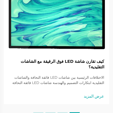
كيف تقارن شاشة LED فوق الرقيقة مع الشاشات
التقليدية؟
الاختلافات الرئيسية بين شاشات LED فائقة النحافة والشاشات
التقليدية ابتكارات التصميم والهندسة شاشات LED فائقة النحافة
تمثل قفزة نوعية في تكنولوجيا الشاشات باستخدام تقنية حبيبات
الشاشة السكينية (knifescreen grain technology) كشاشة
عرض المزيد
أساسية لها. أقل بكثير في الحجم مقارنة بالتصميمات التقليدية
لشاشات LED...