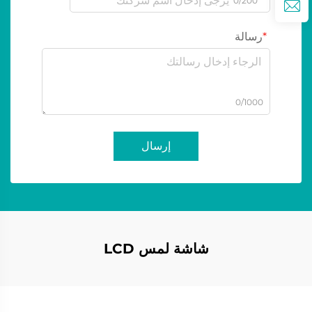
0/200
رسالة
0/1000
إرسال
شاشة لمس LCD