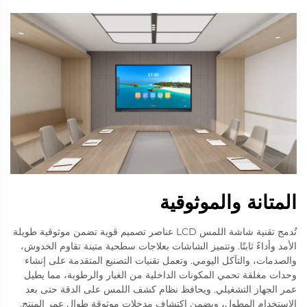
المتانة والموثوقية
تُدمج تقنية شاشة اللمس LCD عناصر تصميم قوية تضمن موثوقية طويلة
الأمد وأداءً ثابتًا. وتتميز الشاشات بعلاجات سطحية متينة تقاوم الخدوش،
والصدمات، والتآكل اليومي. وتعمل تقنيات التصنيع المتقدمة على إنشاء
وحدات مغلقة تحمي المكونات الداخلية من الغبار والرطوبة، مما يطيل
عمر الجهاز التشغيلي. ويحافظ نظام كشف اللمس على الدقة حتى بعد
الاستخدام المطول، ويضمن اكتشاف مدخلات موثوقة طوال عمر المنتج.