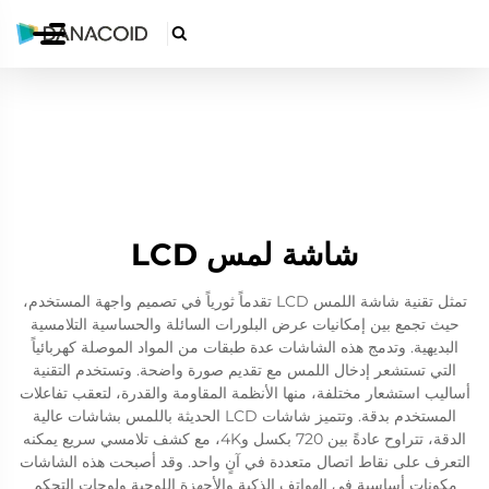

شاشة لمس LCD
تمثل تقنية شاشة اللمس LCD تقدماً ثورياً في تصميم واجهة المستخدم،
حيث تجمع بين إمكانيات عرض البلورات السائلة والحساسية التلامسية
البديهية. وتدمج هذه الشاشات عدة طبقات من المواد الموصلة كهربائياً
التي تستشعر إدخال اللمس مع تقديم صورة واضحة. وتستخدم التقنية
أساليب استشعار مختلفة، منها الأنظمة المقاومة والقدرة، لتعقب تفاعلات
المستخدم بدقة. وتتميز شاشات LCD الحديثة باللمس بشاشات عالية
الدقة، تتراوح عادةً بين 720 بكسل و4K، مع كشف تلامسي سريع يمكنه
التعرف على نقاط اتصال متعددة في آنٍ واحد. وقد أصبحت هذه الشاشات
مكونات أساسية في الهواتف الذكية والأجهزة اللوحية ولوحات التحكم