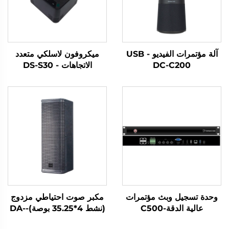
آلة مؤتمرات الفيديو USB -
ميكروفون لاسلكي متعدد
DC-C200
الاتجاهات - DS-S30
وحدة تسجيل وبث مؤتمرات
مكبر صوت احتياطي مزدوج
عالية الدقة-C500
(نشط 4*35.25 بوصة)-DA-
RLO504S