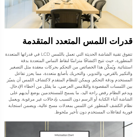
قدرات اللمس المتعدد المتقدمة
تتفوق تقنية الشاشة الحديثة التي تعمل باللمس LCD في قدراتها المتعددة
المتطورة، حيث تتيح اكتشافًا متزامنًا لنقاط التماس المتعددة بدقة
استثنائية. ويُمكّن هذا الخصائص من التحكم بحركات معقدة مثل التصغير
والتكبير بالقرص، والتدوير، والتحريك بأصابع متعددة، مما يعزز تفاعل
المستخدم ودقة التحكم. ويمكن للنظام المتقدم لاكتشاف اللمس أن يتميّز
بين اللمسات المقصودة والتلامس العرضي، ما يقلل من أخطاء الإدخال.
ويدعم النظام رفض راحة اليد، ما يسمح للمستخدمين بوضع أيديهم على
الشاشة أثناء الكتابة أو الرسم دون التسبب بإدخالات غير مرغوبة. ويعمل
نظام الكشف المتطور عن اللمس بمعدلات مسح عالية، ويضمن استجابة
فورية لتفاعلات المستخدم دون تأخير ملحوظ.