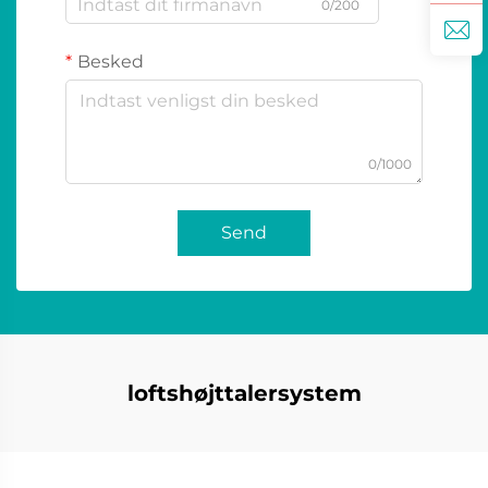
0/200
Besked
0/1000
Send
loftshøjttalersystem