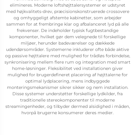
elimineres. Moderne loftshøjttalersystemer er udstyret
med højkvalitets-drev, præcisionskonstruerede crossovere
og omhyggeligt afstemte kabinetter, som arbejder
sammen for at frembringe klar og afbalanceret lyd på alle
frekvenser. De indeholder typisk fugtbestandige
komponenter, hvilket gør dem velegnede til forskellige
miljøer, herunder badeværelser og dækkede
udendørsområder. Systemerne inkluderer ofte både aktive
og passive højttalere med mulighed for trådløs forbindelse,
synkronisering mellem flere rum og integration med smart
home-løsninger. Fleksibilitet ved installationen giver
mulighed for brugerdefineret placering af højttalerne for
optimal lydplacering, mens indbyggede
monteringsmekanismer sikrer sikker og nem installation.
Disse systemer understøtter forskellige lydkilder, fra
traditionelle stereokomponenter til moderne
streamingenheder, og tilbyder dermed alsidighed i måden,
hvorpå brugerne konsumerer deres medier.