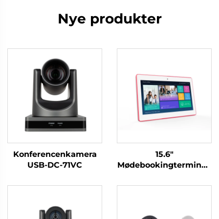
Nye produkter
Konferencenkamera
15.6"
USB-DC-71VC
Mødebookingterminal-
DM-Mshow-15.6P