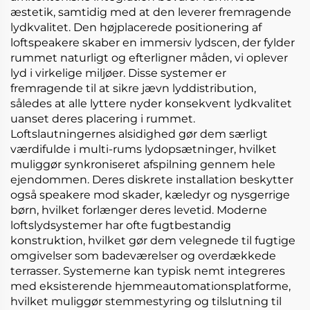
æstetik, samtidig med at den leverer fremragende
lydkvalitet. Den højplacerede positionering af
loftspeakere skaber en immersiv lydscen, der fylder
rummet naturligt og efterligner måden, vi oplever
lyd i virkelige miljøer. Disse systemer er
fremragende til at sikre jævn lyddistribution,
således at alle lyttere nyder konsekvent lydkvalitet
uanset deres placering i rummet.
Loftslautningernes alsidighed gør dem særligt
værdifulde i multi-rums lydopsætninger, hvilket
muliggør synkroniseret afspilning gennem hele
ejendommen. Deres diskrete installation beskytter
også speakere mod skader, kæledyr og nysgerrige
børn, hvilket forlænger deres levetid. Moderne
loftslydsystemer har ofte fugtbestandig
konstruktion, hvilket gør dem velegnede til fugtige
omgivelser som badeværelser og overdækkede
terrasser. Systemerne kan typisk nemt integreres
med eksisterende hjemmeautomationsplatforme,
hvilket muliggør stemmestyring og tilslutning til