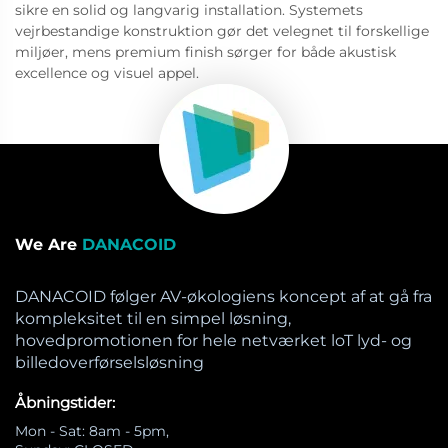
sikre en solid og langvarig installation. Systemets
vejrbestandige konstruktion gør det velegnet til forskellige
miljøer, mens premium finish sørger for både akustisk
excellence og visuel appel.
We Are
DANACOID
DANACOID følger AV-økologiens koncept af at gå fra
kompleksitet til en simpel løsning,
hovedpromotionen for hele netværket loT lyd- og
billedoverførselsløsning
Åbningstider:
Mon - Sat: 8am - 5pm,