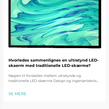
Hvorledes sammenlignes en ultratynd LED-
skaerm med traditionelle LED-skærme?
Nøglen til forskellen mellem ultratynde og
traditionelle LED-skærme Design og ingeniørtekniske
innovationer Ultratynde LED-skærme er et
gennembrud inden for LED-skærme med
SE MERE
knivskærmtekno logi som skærm. Langt mindre
kluntet end traditionelle byggerier af LE...