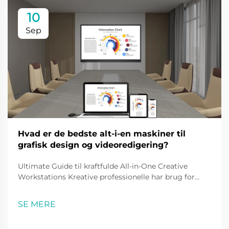
10
Sep
Hvad er de bedste alt-i-en maskiner til
grafisk design og videoredigering?
Ultimate Guide til kraftfulde All-in-One Creative
Workstations Kreative professionelle har brug for
robuste og pålidelige maskiner, der kan håndtere
krævende grafik- og videoflow uden problemer. All-in-
SE MERE
one-maskiner til grafisk design og videoredigering
har udviklet sig...