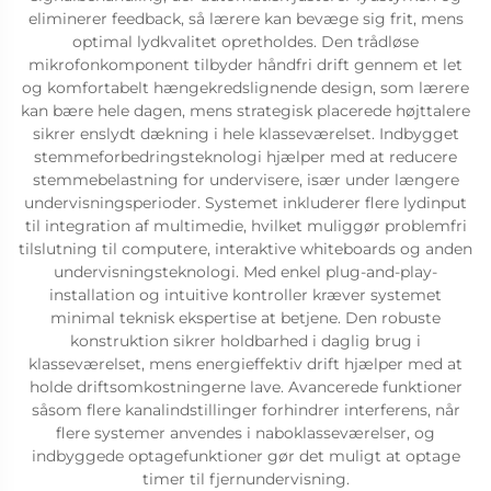
eliminerer feedback, så lærere kan bevæge sig frit, mens
optimal lydkvalitet opretholdes. Den trådløse
mikrofonkomponent tilbyder håndfri drift gennem et let
og komfortabelt hængekredslignende design, som lærere
kan bære hele dagen, mens strategisk placerede højttalere
sikrer enslydt dækning i hele klasseværelset. Indbygget
stemmeforbedringsteknologi hjælper med at reducere
stemmebelastning for undervisere, især under længere
undervisningsperioder. Systemet inkluderer flere lydinput
til integration af multimedie, hvilket muliggør problemfri
tilslutning til computere, interaktive whiteboards og anden
undervisningsteknologi. Med enkel plug-and-play-
installation og intuitive kontroller kræver systemet
minimal teknisk ekspertise at betjene. Den robuste
konstruktion sikrer holdbarhed i daglig brug i
klasseværelset, mens energieffektiv drift hjælper med at
holde driftsomkostningerne lave. Avancerede funktioner
såsom flere kanalindstillinger forhindrer interferens, når
flere systemer anvendes i naboklasseværelser, og
indbyggede optagefunktioner gør det muligt at optage
timer til fjernundervisning.