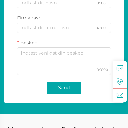
0/100
Firmanavn
0/200
Besked
0/1000
Send