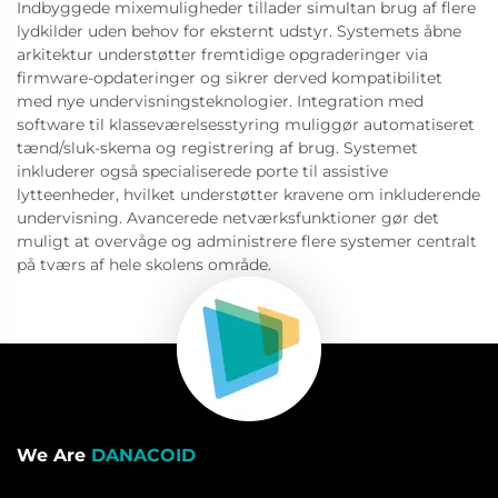
Indbyggede mixemuligheder tillader simultan brug af flere
lydkilder uden behov for eksternt udstyr. Systemets åbne
arkitektur understøtter fremtidige opgraderinger via
firmware-opdateringer og sikrer derved kompatibilitet
med nye undervisningsteknologier. Integration med
software til klasseværelsesstyring muliggør automatiseret
tænd/sluk-skema og registrering af brug. Systemet
inkluderer også specialiserede porte til assistive
lytteenheder, hvilket understøtter kravene om inkluderende
undervisning. Avancerede netværksfunktioner gør det
muligt at overvåge og administrere flere systemer centralt
på tværs af hele skolens område.
We Are
DANACOID