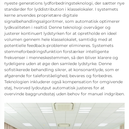
nyeste generations lydforbedringsteknologi, der sætter nye
standarder for lyddistribution i klasselokaler. I systemets
kerne anvendes proprietære digitale
signalbehandlingsalgoritmer, som automatisk optimerer
lydkvaliteten i realtid. Denne teknologi overvåger og
justerer kontinuert lydstyrken for at opretholde en ideel
volumen gennem hele klasselokalet, samtidig med at
potentielle feedback-problemer elimineres. Systemets
stemmeforbedringsfunktion forstærker intelligente
frekvenser i menneskestemmen, så den bliver klarere og
tydeligere uden at øge den samlede lydstyrke. Denne
sofistikerede behandling sikrer, at konsonantlyde, som er
afgørende for taleforståelighed, bevares og forbedres.
Teknologien inkluderer også kompensation for omgivende
støj, hvorved lydoutput automatisk justeres for at
overvinde baggrundsstøj uden behov for manuel indgriben.