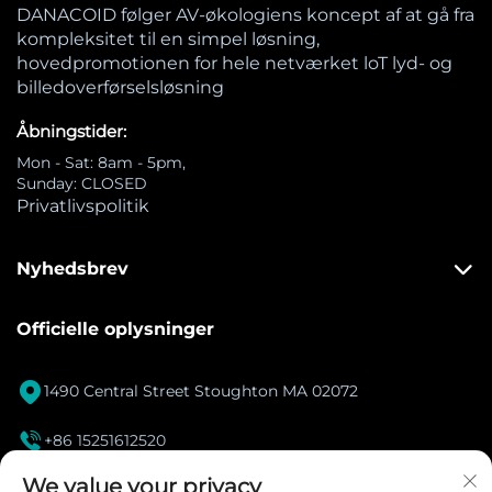
DANACOID følger AV-økologiens koncept af at gå fra
kompleksitet til en simpel løsning,
hovedpromotionen for hele netværket loT lyd- og
billedoverførselsløsning
Åbningstider:
Mon - Sat: 8am - 5pm,
Sunday: CLOSED
Privatlivspolitik
Nyhedsbrev
Officielle oplysninger

1490 Central Street Stoughton MA 02072

+86 15251612520
[email protected]
We value your privacy
