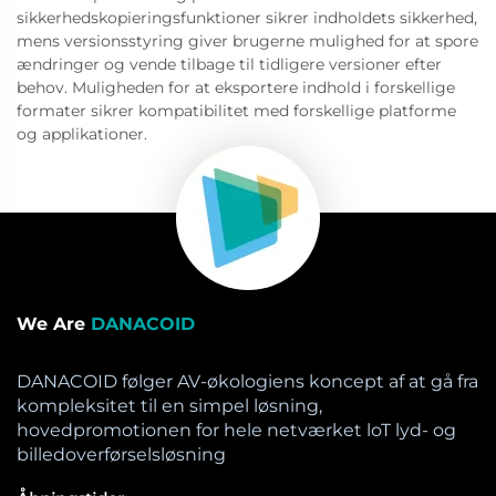
sikkerhedskopieringsfunktioner sikrer indholdets sikkerhed,
mens versionsstyring giver brugerne mulighed for at spore
ændringer og vende tilbage til tidligere versioner efter
behov. Muligheden for at eksportere indhold i forskellige
formater sikrer kompatibilitet med forskellige platforme
og applikationer.
We Are
DANACOID
DANACOID følger AV-økologiens koncept af at gå fra
kompleksitet til en simpel løsning,
hovedpromotionen for hele netværket loT lyd- og
billedoverførselsløsning