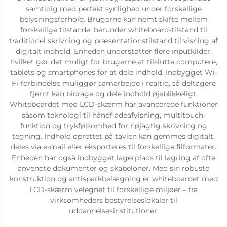
samtidig med perfekt synlighed under forskellige
belysningsforhold. Brugerne kan nemt skifte mellem
forskellige tilstande, herunder whiteboard-tilstand til
traditionel skrivning og præsentationstilstand til visning af
digitalt indhold. Enheden understøtter flere inputkilder,
hvilket gør det muligt for brugerne at tilslutte computere,
tablets og smartphones for at dele indhold. Indbygget Wi-
Fi-forbindelse muliggør samarbejde i realtid, så deltagere
fjernt kan bidrage og dele indhold øjeblikkeligt.
Whiteboardet med LCD-skærm har avancerede funktioner
såsom teknologi til håndfladeafvisning, multitouch-
funktion og trykfølsomhed for nøjagtig skrivning og
tegning. Indhold oprettet på tavlen kan gemmes digitalt,
deles via e-mail eller eksporteres til forskellige filformater.
Enheden har også indbygget lagerplads til lagring af ofte
anvendte dokumenter og skabeloner. Med sin robuste
konstruktion og antisparkbelægning er whiteboardet med
LCD-skærm velegnet til forskellige miljøer – fra
virksomheders bestyrelseslokaler til
uddannelsesinstitutioner.