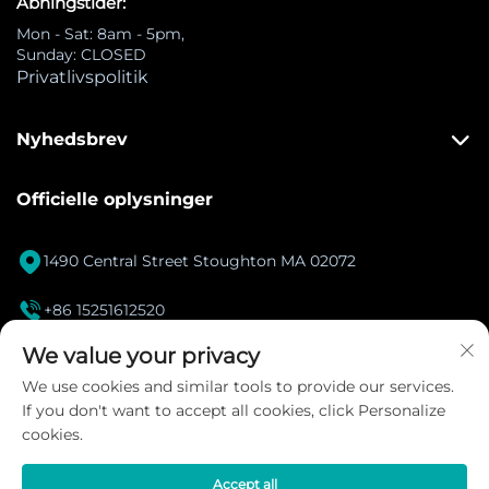
Åbningstider:
Mon - Sat: 8am - 5pm,
Sunday: CLOSED
Privatlivspolitik
Nyhedsbrev
Officielle oplysninger

1490 Central Street Stoughton MA 02072

+86 15251612520
[email protected]
We value your privacy

We use cookies and similar tools to provide our services.
If you don't want to accept all cookies, click Personalize
Instagram
cookies.
Accept all