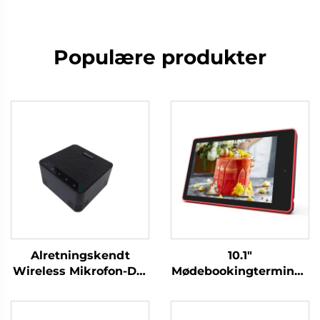
Populære produkter
Alretningskendt
10.1"
Wireless Mikrofon-DS-
Mødebookingterminal-
S30
DM-Mshow-10.1P