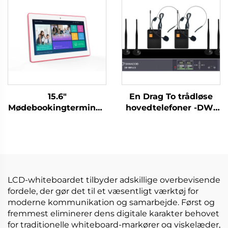
15.6"
En Drag To trådløse
Mødebookingterminal-
hovedtelefoner -DW-
DM-Mshow-15.6P
WM962S
LCD-whiteboardet tilbyder adskillige overbevisende
fordele, der gør det til et væsentligt værktøj for
moderne kommunikation og samarbejde. Først og
fremmest eliminerer dens digitale karakter behovet
for traditionelle whiteboard-markører og viskelæder,