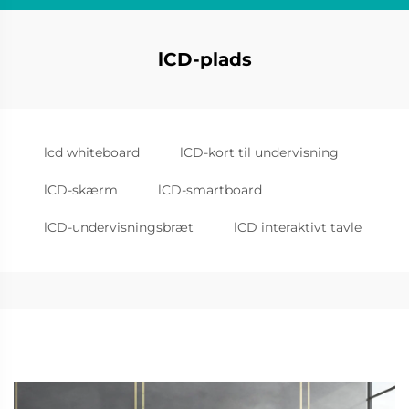
lCD-plads
lcd whiteboard
lCD-kort til undervisning
lCD-skærm
lCD-smartboard
lCD-undervisningsbræt
lCD interaktivt tavle