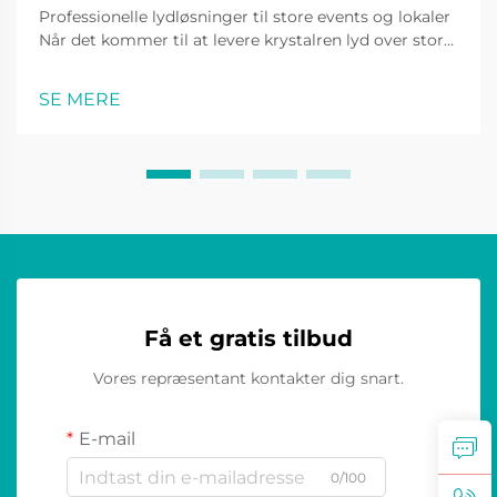
Professionelle lydløsninger til store events og lokaler
Når det kommer til at levere krystalren lyd over store
arealer, spiller ydre loudspeaker-systemer en
afgørende rolle i at skabe en dybdegående
SE MERE
lydoplevelse. Fra musikfestivaler og sport...
Få et gratis tilbud
Vores repræsentant kontakter dig snart.
E-mail
0/100