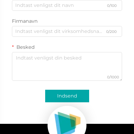
0/100
Firmanavn
0/200
Besked
0/1000
Indsend