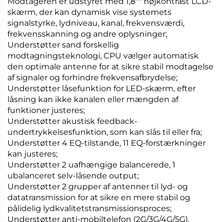
Modtageren er udstyret med 1,8"" højkontrast LCD-
skærm, der kan dynamisk vise systemets
signalstyrke, lydniveau, kanal, frekvensværdi,
frekvensskanning og andre oplysninger;
Understøtter sand forskellig
modtagningsteknologi, CPU vælger automatisk
den optimale antenne for at sikre stabil modtagelse
af signaler og forhindre frekvensafbrydelse;
Understøtter låsefunktion for LED-skærm, efter
låsning kan ikke kanalen eller mængden af
funktioner justeres;
Understøtter akustisk feedback-
undertrykkelsesfunktion, som kan slås til eller fra;
Understøtter 4 EQ-tilstande, 11 EQ-forstærkninger
kan justeres;
Understøtter 2 uafhængige balancerede, 1
ubalanceret selv-låsende output;
Understøtter 2 grupper af antenner til lyd- og
datatransmission for at sikre en mere stabil og
pålidelig lydkvalitetstransmissionsproces;
Understøtter anti-mobiltelefon (2G/3G/4G/5G),