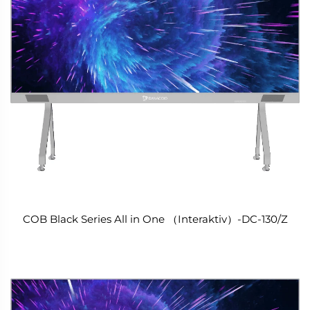
COB Black Series All in One （Interaktiv）-DC-130/Z