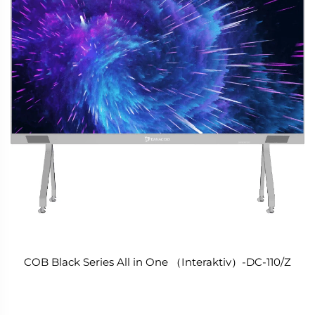
COB Black Series All in One （Interaktiv）-DC-110/Z