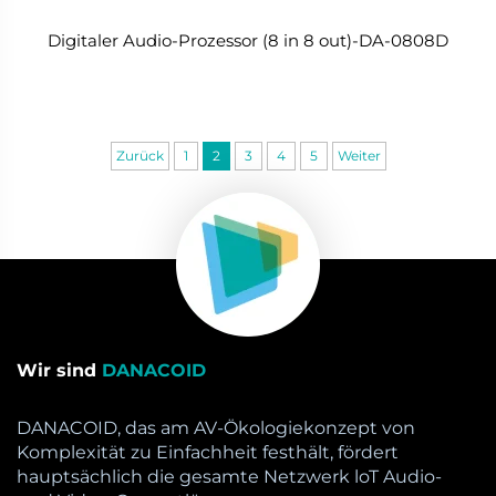
Digitaler Audio-Prozessor (8 in 8 out)-DA-0808D
Zurück
1
2
3
4
5
Weiter
Wir sind
DANACOID
DANACOID, das am AV-Ökologiekonzept von
Komplexität zu Einfachheit festhält, fördert
hauptsächlich die gesamte Netzwerk loT Audio-