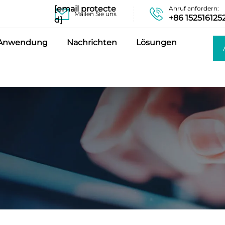
[email protecte
Anruf anfordern:
Mailen Sie uns
+86 152516125
d]
Anwendung
Nachrichten
Lösungen