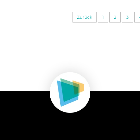
Zurück
1
2
3