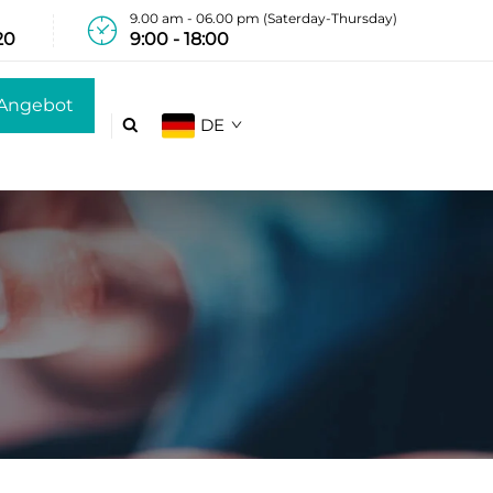
9.00 am - 06.00 pm (Saterday-Thursday)
20
9:00 - 18:00
Angebot
DE

anfordern