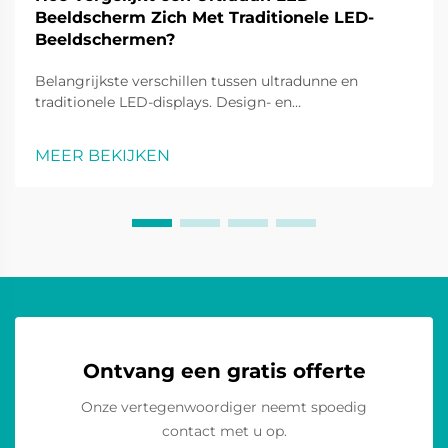
Beeldscherm Zich Met Traditionele LED-
Beeldschermen?
Belangrijkste verschillen tussen ultradunne en
traditionele LED-displays. Design- en
engineeringinnovaties. Ultradunne LED-schermen zijn
een doorbraak in LED-schermen met knivescreen
MEER BEKIJKEN
korreltechnologie als scherm. Veel minder massief
dan traditionele modellen van LE...
Ontvang een gratis offerte
Onze vertegenwoordiger neemt spoedig
contact met u op.