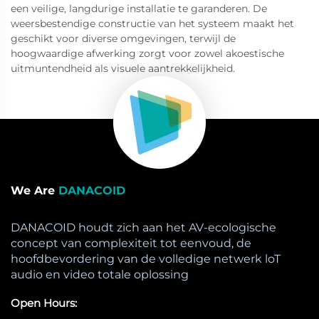
een veilige, langdurige installatie te garanderen. De
weersbestendige constructie van het systeem maakt het
geschikt voor diverse omgevingen, terwijl de
hoogwaardige afwerking zorgt voor zowel akoestische
uitmuntendheid als visuele aantrekkelijkheid.
We Are
DANACOID
DANACOID houdt zich aan het AV-ecologische
concept van complexiteit tot eenvoud, de
hoofdbevordering van de volledige netwerk loT
audio en video totale oplossing
Open Hours: