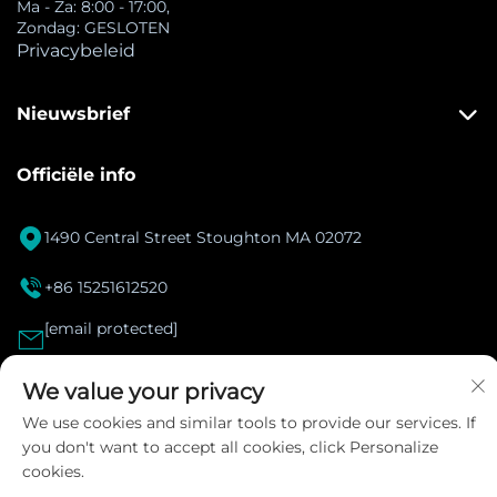
Ma - Za: 8:00 - 17:00,
Zondag: GESLOTEN
Privacybeleid
Nieuwsbrief
Officiële info

1490 Central Street Stoughton MA 02072

+86 15251612520
[email protected]

We value your privacy
Instagram
We use cookies and similar tools to provide our services. If
you don't want to accept all cookies, click Personalize
cookies.
Copyright © 2025 DANACOID Global Intelligent