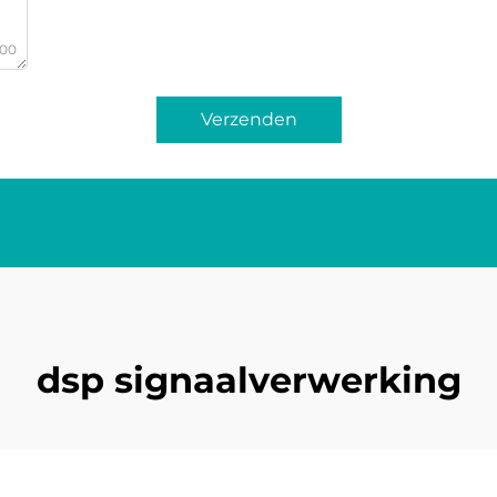
000
Verzenden
dsp signaalverwerking