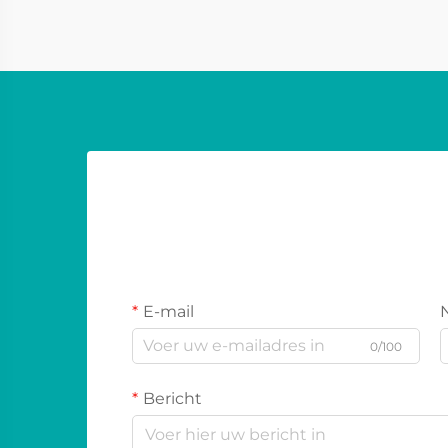
hun grotere treiberunits en
behuizingen. Dit ontwerp stelt hen
vaak in staat om ... te leveren
E-mail
0/100
Bericht