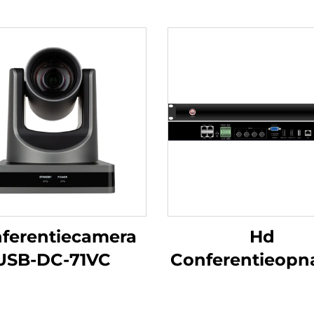
ferentiecamera
Hd
USB-DC-71VC
Conferentieopn
en uitzendhost