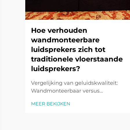
Hoe verhouden
wandmonteerbare
luidsprekers zich tot
traditionele vloerstaande
luidsprekers?
Vergelijking van geluidskwaliteit:
Wandmonteerbaar versus
Vloerstaand Basprestaties: Het
MEER BEKIJKEN
voordeel van vloerstaande
luidsprekers Vloerstaande
luidsprekers onderscheiden zich
meestal in basprestaties vanwege