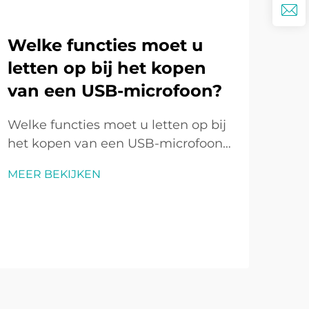
Welke functies moet u
letten op bij het kopen
We
van een USB-microfoon?
be
ge
Welke functies moet u letten op bij
lu
het kopen van een USB-microfoon?
Inleiding tot USB-microfoons In de
Inz
MEER BEKIJKEN
afgelopen tien jaar is de USB-
supe
microfoon geëvolueerd van een
gelu
niche-accessoire naar een van de
MEE
vor
meest populaire
asp
audiogereedschappen voor makers,
u n
professionals en hobbisten...
gel
of e