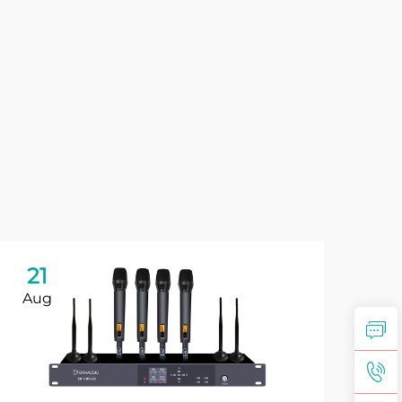
21
2
Aug
Se