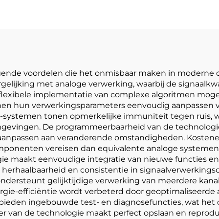
gende voordelen die het onmisbaar maken in moderne di
rgelijking met analoge verwerking, waarbij de signaalk
lexibele implementatie van complexe algoritmen mogelij
nnen hun verwerkingsparameters eenvoudig aanpassen v
systemen tonen opmerkelijke immuniteit tegen ruis, wa
gevingen. De programmeerbaarheid van de technologie 
anpassen aan veranderende omstandigheden. Kosteneffect
ponenten vereisen dan equivalente analoge systemen
gie maakt eenvoudige integratie van nieuwe functies en 
erhaalbaarheid en consistentie in signaalverwerkingsope
ersteunt gelijktijdige verwerking van meerdere kanale
nergie-efficiëntie wordt verbeterd door geoptimaliseerde
 bieden ingebouwde test- en diagnosefuncties, wat he
er van de technologie maakt perfect opslaan en reproduc