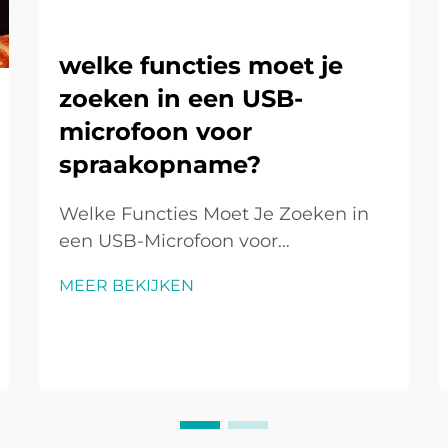
welke functies moet je
zoeken in een USB-
microfoon voor
spraakopname?
Welke Functies Moet Je Zoeken in
een USB-Microfoon voor
Spraakopname? Inleiding tot USB-
MEER BEKIJKEN
Microfoons voor Spraakopname
USB-microfoons zijn een populaire
keuze geworden voor
spraakopnames in verschillende
contexten zoals podcasting, online
onderwijs, gam...