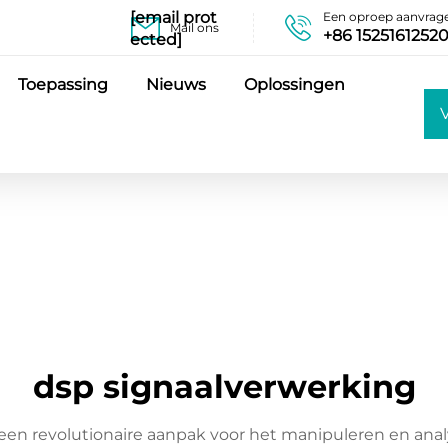
[email prot
Een oproep aanvrag
Mail ons
+86 1525161252
ected]
Toepassing
Nieuws
Oplossingen
o
dsp signaalverwerking
n revolutionaire aanpak voor het manipuleren en analy