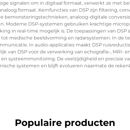
ge signalen om in digitaal formaat, verwerkt ze met b
naloog formaat. Kernfuncties van DSP zijn filtering, convo
de bemonsteringstechnieken, analoog-digitale convers
ren. Moderne DSP-systemen gebruiken krachtige micropro
ng in real-time mogelijk is. De toepassingen van DSP str
tot medische beeldvorming en radarsystemen. In de te
municatie. In audio-applicaties maakt DSP ruisreductie
ijk van DSP voor de verwerking van echografie-, MRI- 
le en systeemmonitoring. De veelzijdigheid en precisie
nische systemen en blijft evolueren naarmate de reken
Populaire producten