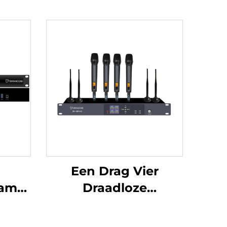
Een Drag Vier
ame-
Draadloze
-C500
Handmicrofoons-
DW-HM964S