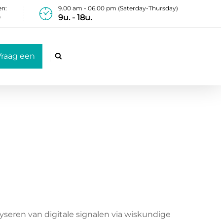
en:
9.00 am - 06.00 pm (Saterday-Thursday)
0
9u. - 18u.
Vraag een

fferte aan
seren van digitale signalen via wiskundige