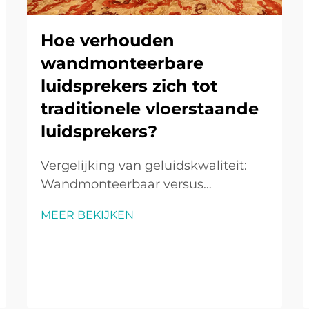
Hoe verhouden
wandmonteerbare
luidsprekers zich tot
traditionele vloerstaande
luidsprekers?
Vergelijking van geluidskwaliteit:
Wandmonteerbaar versus
Vloerstaand Basprestaties: Het
MEER BEKIJKEN
voordeel van vloerstaande
luidsprekers Vloerstaande
luidsprekers onderscheiden zich
meestal in basprestaties vanwege
hun grotere treiberunits en