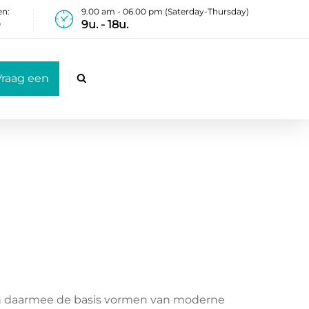
en:
9.00 am - 06.00 pm (Saterday-Thursday)
0
9u. - 18u.
Vraag een

fferte aan
 en daarmee de basis vormen van moderne