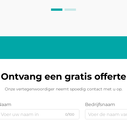
behuizingen. Dit ontwerp stelt hen
vaak in staat om ... te leveren
Ontvang een gratis offerte
Onze vertegenwoordiger neemt spoedig contact met u op.
Naam
Bedrijfsnaam
0/100