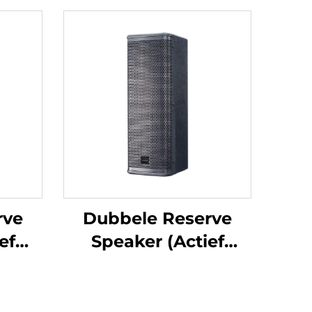
rve
Dubbele Reserve
ef
Speaker (Actief
A-
4*35.25inches)-DA-
RLO504S