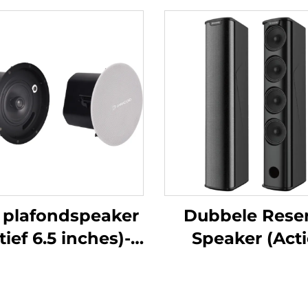
 plafondspeaker
Dubbele Rese
tief 6.5 inches)-
Speaker (Acti
DA-RPO65S
4*3inches)-D
RLO304S