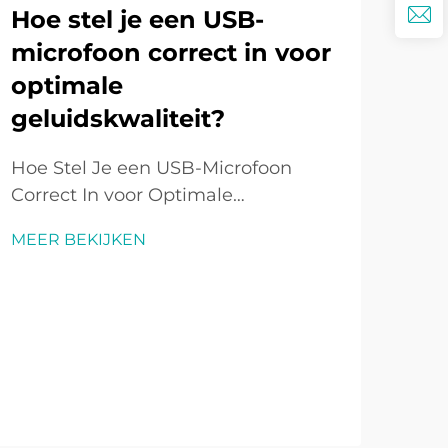
Hoe stel je een USB-
Ho
microfoon correct in voor
mi
optimale
lu
geluidskwaliteit?
om
Hoe Stel Je een USB-Microfoon
Hoe
Correct In voor Optimale
in 
Geluidskwaliteit? Inleiding tot het
Inle
MEER BEKIJKEN
MEE
Instellen van een USB-Microfoon De
All
USB-microfoon is een van de meest
zij
gebruikte audiogereedschappen
aud
geworden in het digitale tijdperk.
men
Van podcasters en streamers tot
pod
werknemers op afstand en ...
of 