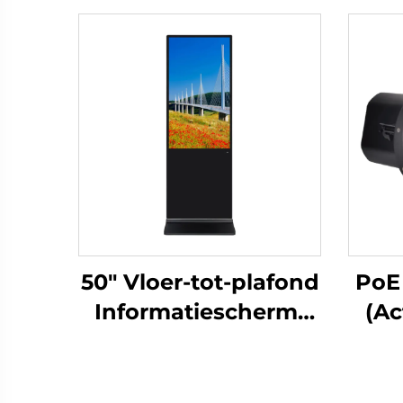
50" Vloer-tot-plafond
PoE
Informatiescherm-
(Ac
DCM-IS 50L