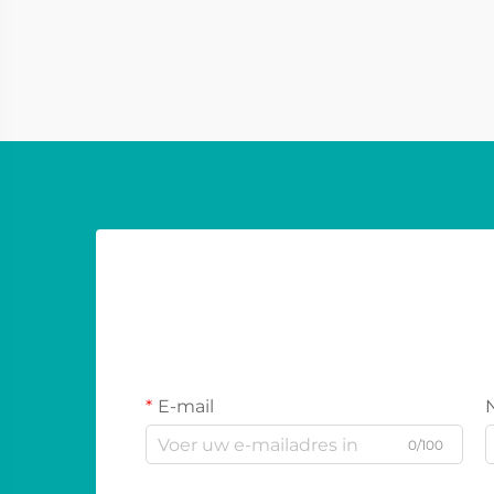
LED-schermen zijn een doorbraak in
LED-schermen met knivescreen
korreltechnologie als scherm. Veel
minder massief dan traditionele
modellen van LE...
E-mail
0/100