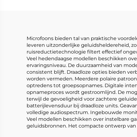
Microfoons bieden tal van praktische voorde
leveren uitzonderlijke geluidsheldereheid, z
ruisreductietechnologie filtert effectief o
Veel hedendaagse modellen beschikken over p
ervaringsniveau. De duurzaamheid van moder
consistent blijft. Draadloze opties bieden ve
worden vermeden. Meerdere polaire patroonopt
optredens tot groepsopnames. Digitale inte
opnameproces wordt gestroomlijnd. De mogel
terwijl de gevoeligheid voor zachtere geluid
batterijlevensduur bij draadloze units. Gea
volledige audiospectrum. Ingebouwde monit
Veel modellen beschikken over instelbare g
geluidsbronnen. Het compacte ontwerp van m