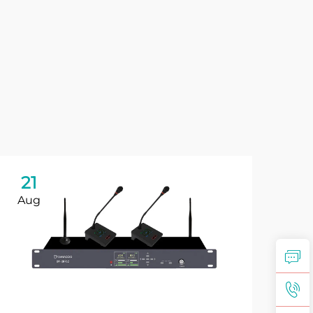
21
2
Aug
Au