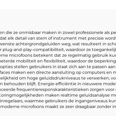
len die ze onmisbaar maken in zowel professionele als
odat elk detail van stem of instrument met precisie wo
ngewenste achtergrondgeluiden weg, wat resulteert in sc
lug-and-play-compatibiliteit, waardoor ze toegankelijk 
ne microfoons betekent dat ze regelmatig gebruik kunn
rbeterde mobiliteit en flexibiliteit, waardoor de beperki
ies stellen gebruikers in staat zich aan te passen aan
rfaces maken een directe aansluiting op computers en m
ijkheid om hoge geluidsdrukniveaus te verwerken, voo
en behouden blijft. Energie-efficiëntie in nieuwere mode
vanceerde frequentieresponskarakteristieken zorgen voor
oringmogelijkheden maken realtime geluidsanalyse mog
ainregelaars, waarmee gebruikers de ingangsniveaus kun
oderne microfoons maakt ze zeer draagbaar zonder in t