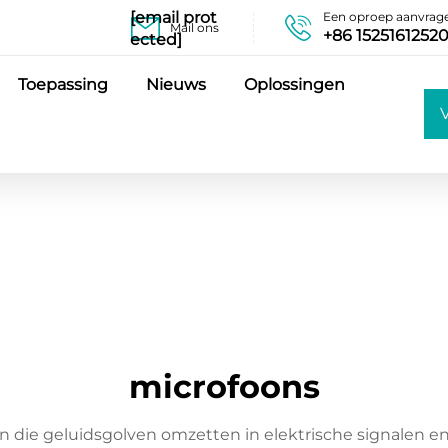
[email prot
Een oproep aanvrag
Mail ons
+86 1525161252
ected]
Toepassing
Nieuws
Oplossingen
o
microfoons
ten die geluidsgolven omzetten in elektrische signalen