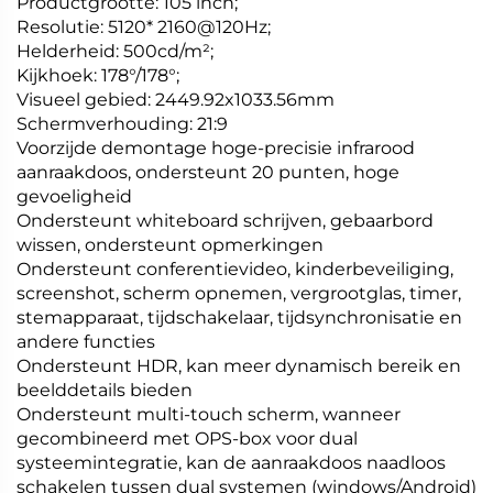
Productgrootte: 105 inch;
Resolutie: 5120*
2160@120Hz;
Helderheid: 500cd/m²;
Kijkhoek: 178°/178°;
Visueel gebied: 2449.92x1033.56mm
Schermverhouding: 21:9
Voorzijde demontage hoge-precisie infrarood
aanraakdoos, ondersteunt 20 punten, hoge
gevoeligheid
Ondersteunt whiteboard schrijven, gebaarbord
wissen, ondersteunt opmerkingen
Ondersteunt conferentievideo, kinderbeveiliging,
screenshot, scherm opnemen, vergrootglas, timer,
stemapparaat, tijdschakelaar, tijdsynchronisatie en
andere functies
Ondersteunt HDR, kan meer dynamisch bereik en
beelddetails bieden
Ondersteunt multi-touch scherm, wanneer
gecombineerd met OPS-box voor dual
systeemintegratie, kan de aanraakdoos naadloos
schakelen tussen dual systemen (windows/Android)