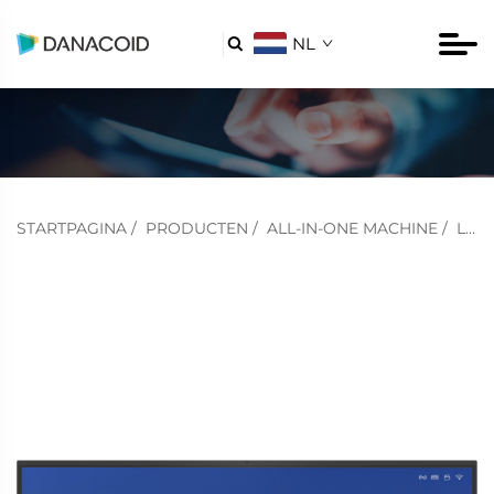
NL

STARTPAGINA
/
PRODUCTEN
/
ALL-IN-ONE MACHINE
/
LCD INTEGRALE MACHINE