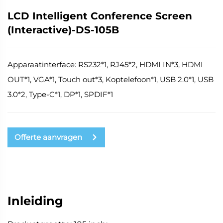
LCD Intelligent Conference Screen
(Interactive)-DS-105B
Apparaatinterface: RS232*1, RJ45*2, HDMI IN*3, HDMI
OUT*1, VGA*1, Touch out*3, Koptelefoon*1, USB 2.0*1, USB
3.0*2, Type-C*1, DP*1, SPDIF*1
Offerte aanvragen
Inleiding