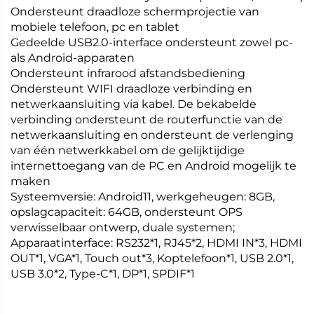
Ondersteunt draadloze schermprojectie van
mobiele telefoon, pc en tablet
Gedeelde USB2.0-interface ondersteunt zowel pc-
als Android-apparaten
Ondersteunt infrarood afstandsbediening
Ondersteunt WIFI draadloze verbinding en
netwerkaansluiting via kabel. De bekabelde
verbinding ondersteunt de routerfunctie van de
netwerkaansluiting en ondersteunt de verlenging
van één netwerkkabel om de gelijktijdige
internettoegang van de PC en Android mogelijk te
maken
Systeemversie: Android11, werkgeheugen: 8GB,
opslagcapaciteit: 64GB, ondersteunt OPS
verwisselbaar ontwerp, duale systemen;
Apparaatinterface: RS232*1, RJ45*2, HDMI IN*3, HDMI
OUT*1, VGA*1, Touch out*3, Koptelefoon*1, USB 2.0*1,
USB 3.0*2, Type-C*1, DP*1, SPDIF*1