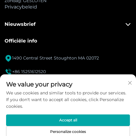
Zondag: GESLOTEN
Privacybeleid
Nieuwsbrief
Officiële info

1490 Central Street Stoughton MA 02072

+86 15251612520
[email protected]
We value your privacy

We use cookies and similar tools to provide our services.
If you don't want to accept all cookies, click Personalize
Instagram
cookies.
Accept all
Copyright © 2026 DANACOID Global Intelligent
Personalize cookies
Manufacturing Center Alle rechten voorbehouden.