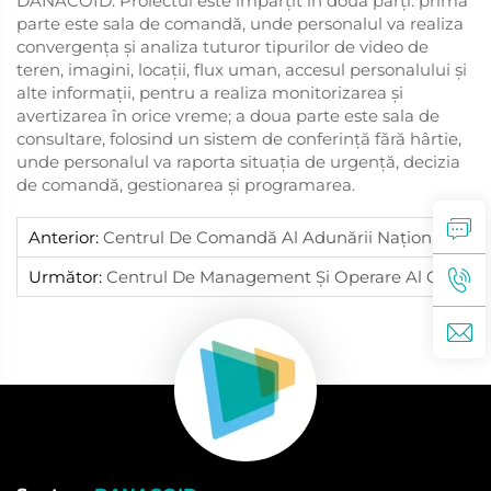
DANACOID. Proiectul este împărțit în două părți: prima
parte este sala de comandă, unde personalul va realiza
convergența și analiza tuturor tipurilor de video de
teren, imagini, locații, flux uman, accesul personalului și
alte informații, pentru a realiza monitorizarea și
avertizarea în orice vreme; a doua parte este sala de
consultare, folosind un sistem de conferință fără hârtie,
unde personalul va raporta situația de urgență, decizia
de comandă, gestionarea și programarea.
Anterior:
Centrul De Comandă Al Adunării Naționale Din Indonezia
Următor:
Centrul De Management Și Operare Al Orașului Lu Jia Zui Din Shanghai