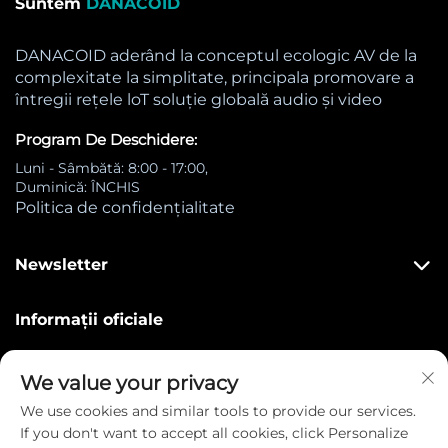
Suntem
DANACOID
DANACOID aderând la conceptul ecologic AV de la
complexitate la simplitate, principala promovare a
întregii rețele loT soluție globală audio și video
Program De Deschidere:
Luni - Sâmbătă: 8:00 - 17:00,
Duminică: ÎNCHIS
Politica de confidențialitate
Newsletter
Informații oficiale

1490 Central Street Stoughton MA 02072
We value your privacy
We use cookies and similar tools to provide our services.

+86 15251612520
If you don't want to accept all cookies, click Personalize