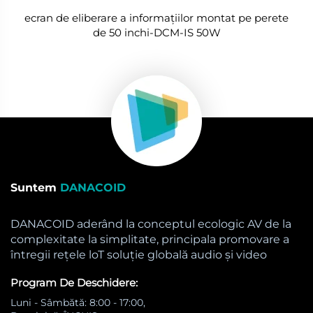
ecran de eliberare a informațiilor montat pe perete
de 50 inchi-DCM-IS 50W
Suntem
DANACOID
DANACOID aderând la conceptul ecologic AV de la
complexitate la simplitate, principala promovare a
întregii rețele loT soluție globală audio și video
Program De Deschidere:
Luni - Sâmbătă: 8:00 - 17:00,