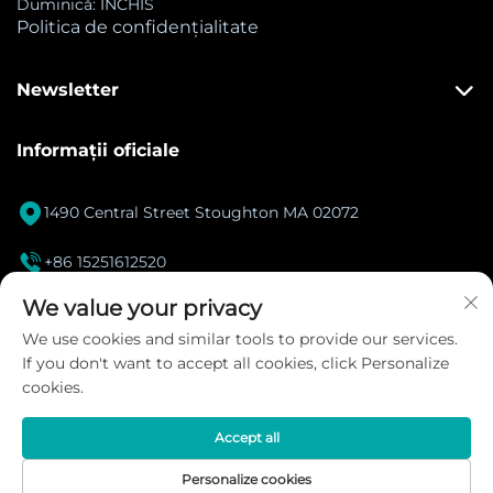
Duminică: ÎNCHIS
Politica de confidențialitate
Newsletter
Informații oficiale

1490 Central Street Stoughton MA 02072

+86 15251612520
[email protected]
We value your privacy

We use cookies and similar tools to provide our services.
If you don't want to accept all cookies, click Personalize
Instagram
cookies.
Accept all
Copyright © 2026 Centrul Global de Producție
Personalize cookies
Inteligentă DANACOID Toate drepturile rezervate.