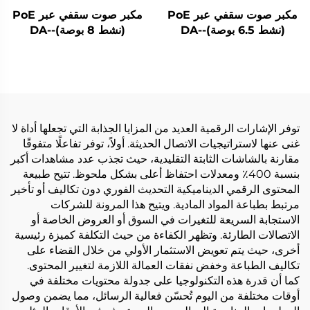
مكبر صوت سقفي عبر PoE
مكبر صوت سقفي عبر PoE
(نشط 6.5 بوصة)-DA-
(نشط 8 بوصة)-DA-
RPO80S
RPO65S
توفر الإشارات الرقمية العديد من المزايا الجذابة التي تجعلها أداة لا
غنى عنها لاستراتيجيات الاتصال الحديثة. أولاً، توفر تفاعلًا متفوقًا
مقارنة بالشاشات الثابتة التقليدية، حيث تجذب عدد مشاهدات أكبر
بنسبة 400٪ ومعدلات احتفاظ أعلى بشكل ملحوظ. تتيح طبيعة
المحتوى الرقمي الديناميكية التحديث الفوري دون تكاليف أو تأخير
مرتبط بطباعة المواد المادية. ويتيح هذا المرونة للشركات
الاستجابة السريعة للتغيرات في السوق أو العروض الخاصة أو
الاتصالات الطارئة. وتظهر الكفاءة من حيث التكلفة كميزة رئيسية
أخرى، حيث يتم تعويض الاستثمار الأولي من خلال القضاء على
تكاليف الطباعة وخفض نفقات العمالة اللازمة لتغيير المحتوى.
كما أن قدرة هذه التكنولوجيا على جدولة محتويات مختلفة في
أوقات مختلفة من اليوم تُحسّن فعالية الرسائل، مما يضمن وصول