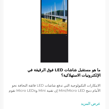
ما هو مستقبل شاشات LED فوق الرقيقة في
الإلكترونيات الاستهلاكية؟
الابتكارات التكنولوجية التي تدفع شاشات LED فائقة النحافة نحو
الأمام دمج Mini/Micro LED إن تقنية Mini وMicro LEDs تقوم
بتحديث تكنولوجيا الشاشات الرقيقة للغاية من خلال استخدام
وحدات بكسل أصغر وأكثر كفاءة، مما يزيد من دقة الشاشات. هذا
عرض المزيد
التطوير...