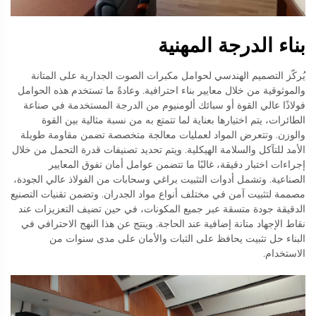
بناء الدرجة المهنية
يُركّز التصميم الهندسي لحوامل مكبرات الصوت الجدارية على المتانة
والموثوقية من خلال معايير بناء احترافية. وعادةً ما تستخدم هذه الحوامل
فولاذًا عالي القوة أو سبائك ألومنيوم من الدرجة المستخدمة في صناعة
الطائرات، يتم اختيارها بعناية لما تتمتع به من نسبة مثالية بين القوة
والوزن. وتتعرض المواد لعمليات معالجة متخصصة تضمن مقاومة طويلة
الأمد للتآكل والسلامة الهيكلية. ويتم تحديد تصنيفات قدرة التحمل من خلال
إجراءات اختبار دقيقة، غالبًا ما تتضمن عوامل أمان تفوق المعايير
الصناعية. وتشمل أدوات التثبيت براغي وسحابات من الفولاذ عالي الجودة،
مصممة لتثبيت آمن في مختلف أنواع مواد الجدران. وتضمن تقنيات التصنيع
الدقيقة جودة متسقة عبر جميع المكونات، في حين تضيف التعزيزات عند
نقاط الإجهاد متانة إضافية عند الحاجة. وينتج عن هذا النهج الاحترافي في
البناء حل تثبيت يحافظ على الثبات والأمان على مدى سنوات من
الاستخدام.