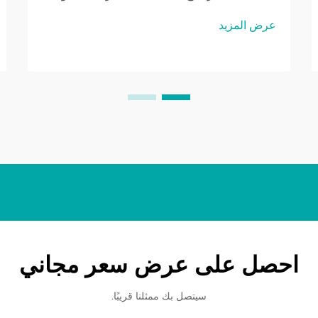
المثبتة على الحائط أمرًا بالغ الأهمية لضمان
عرض المزيد
أفضل جودة صوت. يمكن أن يؤدي الارتفاع
غير الدقيق إلى تجربة استماع دون المستوى
الأمثل، حيث تتأثر وضوح الصوت واستجابة
الجهير سلبًا...
احصل على عرض سعر مجاني
سيتصل بك ممثلنا قريبًا.