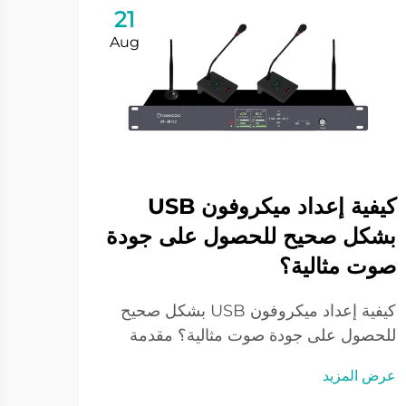
21
Aug
كيفية إعداد ميكروفون USB
بشكل صحيح للحصول على جودة
ما ه
صوت مثالية؟
أنظم
إصلا
كيفية إعداد ميكروفون USB بشكل صحيح
للحصول على جودة صوت مثالية؟ مقدمة
فهم ت
حول إعداد ميكروفون USB أصبح ميكروفون
الحدي
عرض المزيد
USB أحد أكثر أدوات الصوت استخداماً في
الفقر