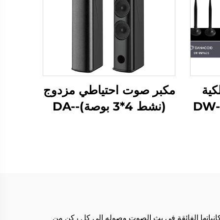
كية
مكبر صوت احتياطي مزدوج
واحدة تسحب اثنين -DW-
(نشط 4*3 بوصة)-DA-
RLO304S
أولاً، تضمن إمكانياتها الفائقة في بث الصوت وصوله إلى كل ركن من