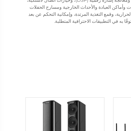
للترددات العالية، وشبكات تقسيم تضمن توزيعًا مثاليًا للصوت. وتتميز العديد من الموديلات الحديثة بتضمين مضخم صوت داخلي، ومعالجة إشارة رقمية (DSP)، وخيارات اتصال لاسلكية،
رات وأماكن العبادة والأحداث الخارجية ومسارح الحفلات
رارية، وقمع التغذية المرتدة، وإمكانية التحكم عن بعد
ًا به في التطبيقات الاحترافية المتطلبة.