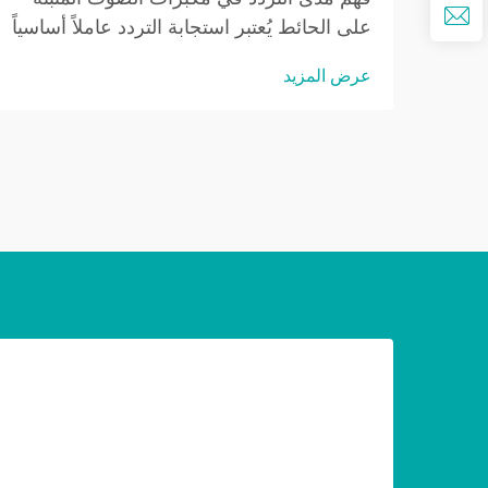
على الحائط يُعتبر استجابة التردد عاملاً أساسياً
لفهم جودة الصوت في مكبرات الصوت
عرض المزيد
المثبتة على الحائط. إذ تحدد مدى الترددات
الصوتية التي يمكن لمكبر الصوت إنتاجها،
وعادةً ما تقاس بوحدة الهيرتز (Hz)...