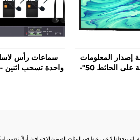
 إصدار المعلومات
سماعات رأس لاسل
المثبتة على الحائط 50"-
WM962S
DCM-IS 50
 العديد من المزايا الجذابة التي تجعلها لا غنى عنها في البيئات الصوتية الاحترافية. 