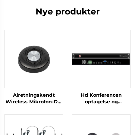
Nye produkter
Alretningskendt
Hd Konferencen
Wireless Mikrofon-DS-
optagelse og
S6
udsendelse vært-C500