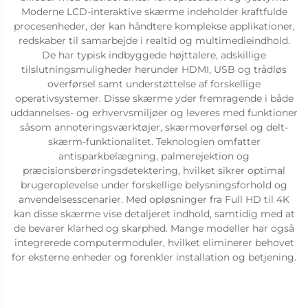
Moderne LCD-interaktive skærme indeholder kraftfulde
procesenheder, der kan håndtere komplekse applikationer,
redskaber til samarbejde i realtid og multimedieindhold.
De har typisk indbyggede højttalere, adskillige
tilslutningsmuligheder herunder HDMI, USB og trådløs
overførsel samt understøttelse af forskellige
operativsystemer. Disse skærme yder fremragende i både
uddannelses- og erhvervsmiljøer og leveres med funktioner
såsom annoteringsværktøjer, skærmoverførsel og delt-
skærm-funktionalitet. Teknologien omfatter
antisparkbelægning, palmerejektion og
præcisionsberøringsdetektering, hvilket sikrer optimal
brugeroplevelse under forskellige belysningsforhold og
anvendelsesscenarier. Med opløsninger fra Full HD til 4K
kan disse skærme vise detaljeret indhold, samtidig med at
de bevarer klarhed og skarphed. Mange modeller har også
integrerede computermoduler, hvilket eliminerer behovet
for eksterne enheder og forenkler installation og betjening.