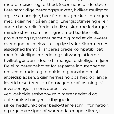
med præcision og letthed. Skærmene understøtter
flere samtidige berøringspunkter, hvilket muliggør
ægte samarbejde, hvor flere brugere kan interagere
med skærmen på én gang. Energioptimering er en
anden betydelig fordel, da disse skærme forbruger
mindre strøm sammenlignet med traditionelle
projekteringssystemer, samtidig med at de leverer
overlegne billedekvalitet og lysstyrke. Skærmernes
alsidighed fremgår af deres brede kompatibilitet
med forskellige enheder og softwareplatforme,
hvilket gør dem ideelle til mange forskellige miljøer.
De eliminerer behovet for separate inputenheder,
reducerer rodet og forenkler organisationen af
arbejdspladsen. Skærmernes holdbarhed og lange
levetid resulterer i en fremragende afkastning på
investeringen, mens deres lave
vedligeholdelsesbehov minimerer nedetid og
driftsomkostninger. Indbyggede
sikkerhedsfunktioner beskytter følsom information,
og regelmæssige softwareopdateringer sikrer, at