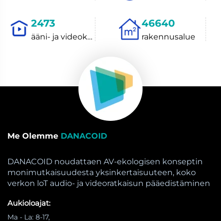
2823
53240
ääni- ja videokokemuskeskus
rakennusalue
Me Olemme
DANACOID
DANACOID noudattaen AV-ekologisen konseptin
monimutkaisuudesta yksinkertaisuuteen, koko
verkon loT audio- ja videoratkaisun pääedistäminen
Aukioloajat:
Ma - La: 8-17,