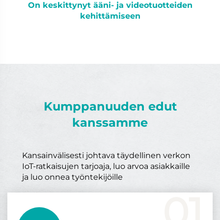
On keskittynyt ääni- ja videotuotteiden
kehittämiseen
Kumppanuuden edut
kanssamme
Kansainvälisesti johtava täydellinen verkon
IoT-ratkaisujen tarjoaja, luo arvoa asiakkaille
ja luo onnea työntekijöille
01