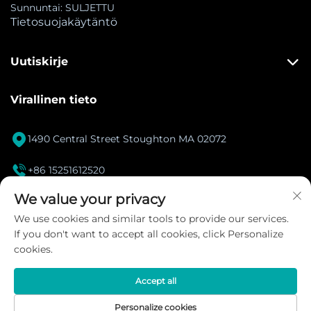
Sunnuntai: SULJETTU
Tietosuojakäytäntö
Uutiskirje
Virallinen tieto

1490 Central Street Stoughton MA 02072

+86 15251612520
[email protected]
We value your privacy

We use cookies and similar tools to provide our services.
If you don't want to accept all cookies, click Personalize
Instagram
cookies.
Accept all
Tekijänoikeus © 2026 DANACOID Global Intelligent
Personalize cookies