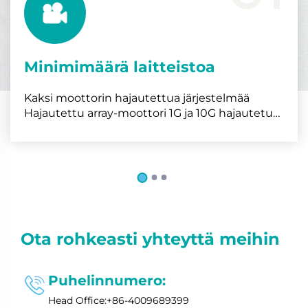
Minimimäärä laitteistoa
Kaksi moottorin hajautettua järjestelmää
Hajautettu array-moottori 1G ja 10G hajautetut
järjestelmät DyneShare Älykäs
konferenssinäyttö konferenssinhallinta &
Tiedon julkaisu & Paperiton konferenssi
Ota rohkeasti yhteyttä meihin
Puhelinnumero:

Head Office:+86-4009689399