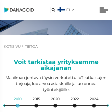
FI

KOTISIVU
/
TIETOA
Voit tarkistaa yrityksemme
aikajanan
Maailman johtava täysin verkotettu IoT-ratkaisujen
tarjoaja, luo arvoa asiakkaille ja luo onnea
työntekijöille.
2010
2015
2020
2022
2024

