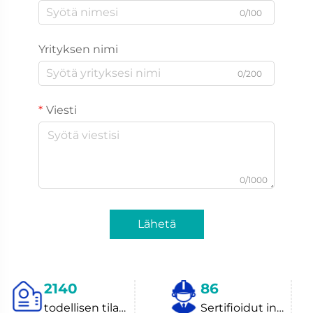
0/100
Yrityksen nimi
0/200
Viesti
0/1000
Lähetä
2440
98
todellisen tilanteen näyttelyhalli
Sertifioidut insinöörit