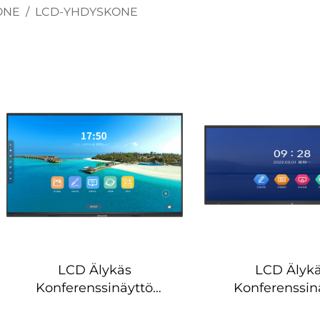
KONE
/
LCD-YHDYSKONE
LCD Älykäs
LCD Älyk
Konferenssinäyttö
Konferenssin
(Interaktiivinen)-DS-110B
(Interaktiivine