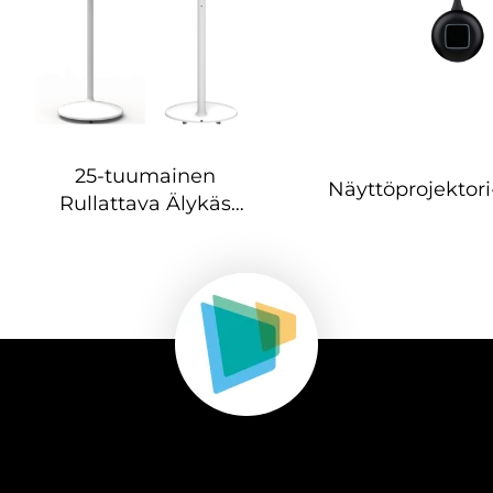
25-tuumainen
Näyttöprojektor
Rullattava Älykäs
Kosketusnäyttö