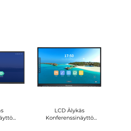
äs
LCD Älykäs
äyttö
Konferenssinäyttö
n)-DS-
(Interaktiivinen)-DS-