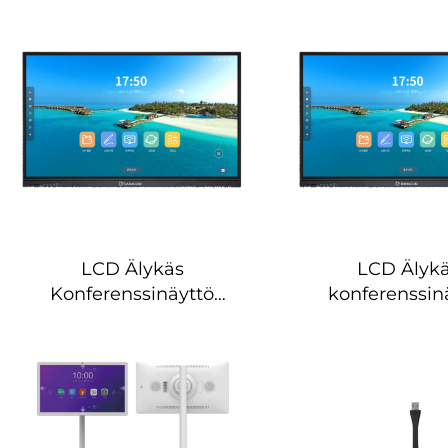
105B
LCD Älykäs
LCD Älyk
Konferenssinäyttö
konferenssin
(Interaktiivinen)-DS-86B
(interaktiivinen