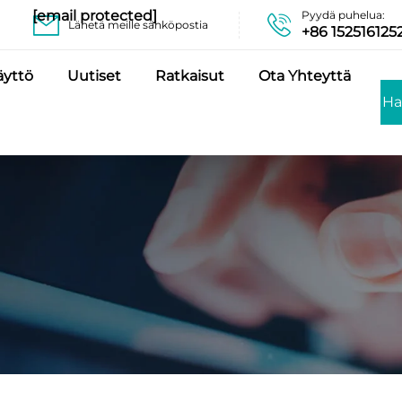
[email protected]
Pyydä puhelua:
Lähetä meille sähköpostia
+86 152516125
äyttö
Uutiset
Ratkaisut
Ota Yhteyttä
Ha