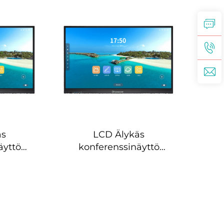
100B
äs
LCD Älykäs
äyttö
konferenssinäyttö
)-DS-75B
(interaktiivinen)-DS-65B