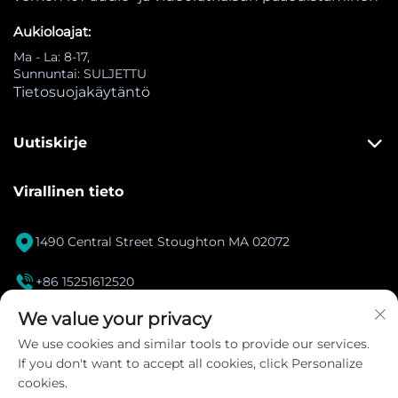
Aukioloajat:
Ma - La: 8-17,
Sunnuntai: SULJETTU
Tietosuojakäytäntö
Uutiskirje
Virallinen tieto

1490 Central Street Stoughton MA 02072

+86 15251612520
[email protected]
We value your privacy

We use cookies and similar tools to provide our services.
If you don't want to accept all cookies, click Personalize
Instagram
cookies.