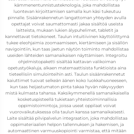
kämmenentunnistusteknologia, joka mahdollistaa
luontevan kirjoittamisen samalla kun käsi tukeutuu
pinnalle. Sisäänrakennetun langattoman yhteyden avulla
opettajat voivat saumattomasti jakaa sisältöä useista
laitteista, mukaan lukien älypuhelimet, tabletit ja
kannettavat tietokoneet. Taulun intuitiivinen käyttöliittymä
tukee eleohjaimia zoomaamiseen, kiertämiseen ja sisällön
navigointiin, kun taas jaetun näytön toiminto mahdollistaa
useiden lähteiden samanaikaisen näyttämisen. Integroitu
ohjelmistopaketti sisältää kattavan valikoiman
opetustyökaluja, alkaen matemaattisista funktioista aina
tieteellisiin simulointeihin asti. Taulun sisäänrakennetut
kaiuttimet tuovat selkeän äänen koko luokkahuoneeseen,
kun taas heijastumaton pinta takaa hyvän näkyvyyden
mistä kulmasta tahansa. Kaksikymmenellä samanaikaisella
kosketuspisteellä tukietaan yhteistoiminnallisia
oppimistoimintoja, joissa useat oppilaat voivat
vuorovaikutuksessa olla taulun kanssa samanaikaisesti.
Laite sisältää pilvipalvelun integraation, joka mahdollistaa
oppimateriaalien helpon tallennuksen ja hakemisen, ja
automaattinen varmuuskopiointi varmistaa, että mitään