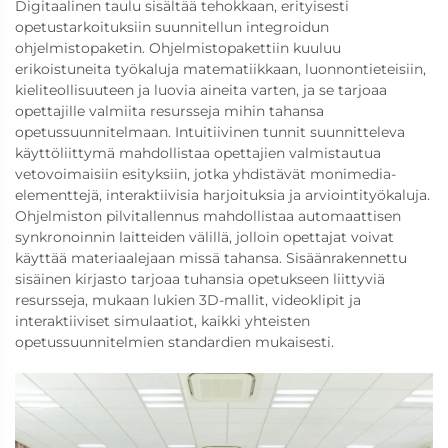
Digitaalinen taulu sisältää tehokkaan, erityisesti
opetustarkoituksiin suunnitellun integroidun
ohjelmistopaketin. Ohjelmistopakettiin kuuluu
erikoistuneita työkaluja matematiikkaan, luonnontieteisiin,
kieliteollisuuteen ja luovia aineita varten, ja se tarjoaa
opettajille valmiita resursseja mihin tahansa
opetussuunnitelmaan. Intuitiivinen tunnit suunnitteleva
käyttöliittymä mahdollistaa opettajien valmistautua
vetovoimaisiin esityksiin, jotka yhdistävät monimedia-
elementtejä, interaktiivisia harjoituksia ja arviointityökaluja.
Ohjelmiston pilvitallennus mahdollistaa automaattisen
synkronoinnin laitteiden välillä, jolloin opettajat voivat
käyttää materiaalejaan missä tahansa. Sisäänrakennettu
sisäinen kirjasto tarjoaa tuhansia opetukseen liittyviä
resursseja, mukaan lukien 3D-mallit, videoklipit ja
interaktiiviset simulaatiot, kaikki yhteisten
opetussuunnitelmien standardien mukaisesti.