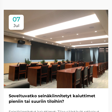
07
Jul
Soveltuvatko seinäkiinnitetyt kaiuttimet
pieniin tai suuriin tiloihin?
Seinäkiinnitetyt kaiuttimet: Tilaa säästävät ratkaisut