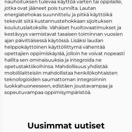
nauhoituksen tulevaa käyttöä varten tai oppilaille,
jotka ovat jääneet pois tunnilta. Lautan
energiatehokas suunnittelu ja pitkä käyttöikä
tekevät siitä kustannustehokkaan sijoituksen
koulutuslaitoksille. Vähäiset huoltovaatimukset ja
kestävyys varmistavat tasaisen toiminnan vuosien
ajan päivittäisessä käytössä. Lisäksi laudan
helppokäyttöinen käyttöliittymä vähentää
opettajien oppimiskäyrää, jolloin he voivat nopeasti
hallita sen ominaisuuksia ja integroida ne
opetustaktiikoihinsa. Mahdollisuus yhdistää
mobiililaitteisiin mahdollistaa henkilökohtaisten
teknologioiden saumattoman integroinnin
luokkahuoneeseen, edistäen joustavampaa ja
sopeutuvampaa oppimisympäristöä.
Uusimmat uutiset