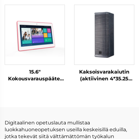
DCM-IS 50W
DCM-IS 50L
15.6"
Kaksoisvarakaiutin
Kokousvarauspääte-
(aktiivinen 4*35.25
DM-Mshow-15.6P
tuumaa)-DA-RLO504S
Digitaalinen opetuslauta mullistaa
luokkahuoneopetuksen useilla keskeisillä eduilla,
jotka tekevät siitä välttämättömän työkalun