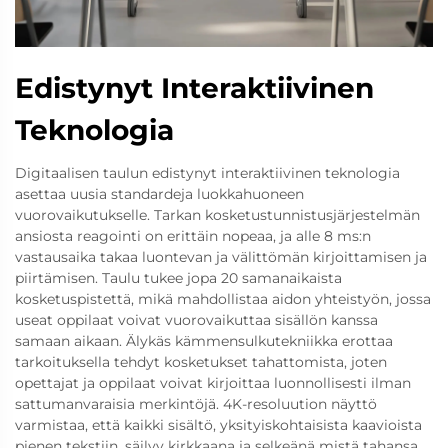
Edistynyt Interaktiivinen
Teknologia
Digitaalisen taulun edistynyt interaktiivinen teknologia
asettaa uusia standardeja luokkahuoneen
vuorovaikutukselle. Tarkan kosketustunnistusjärjestelmän
ansiosta reagointi on erittäin nopeaa, ja alle 8 ms:n
vastausaika takaa luontevan ja välittömän kirjoittamisen ja
piirtämisen. Taulu tukee jopa 20 samanaikaista
kosketuspistettä, mikä mahdollistaa aidon yhteistyön, jossa
useat oppilaat voivat vuorovaikuttaa sisällön kanssa
samaan aikaan. Älykäs kämmensulkutekniikka erottaa
tarkoituksella tehdyt kosketukset tahattomista, joten
opettajat ja oppilaat voivat kirjoittaa luonnollisesti ilman
sattumanvaraisia merkintöjä. 4K-resoluution näyttö
varmistaa, että kaikki sisältö, yksityiskohtaisista kaavioista
pienen tekstiin, säilyy kirkkaana ja selkeänä mistä tahansa