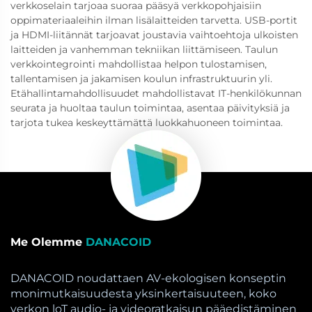
verkkoselain tarjoaa suoraa pääsyä verkkopohjaisiin
oppimateriaaleihin ilman lisälaitteiden tarvetta. USB-portit
ja HDMI-liitännät tarjoavat joustavia vaihtoehtoja ulkoisten
laitteiden ja vanhemman tekniikan liittämiseen. Taulun
verkkointegrointi mahdollistaa helpon tulostamisen,
tallentamisen ja jakamisen koulun infrastruktuurin yli.
Etähallintamahdollisuudet mahdollistavat IT-henkilökunnan
seurata ja huoltaa taulun toimintaa, asentaa päivityksiä ja
tarjota tukea keskeyttämättä luokkahuoneen toimintaa.
Me Olemme
DANACOID
DANACOID noudattaen AV-ekologisen konseptin
monimutkaisuudesta yksinkertaisuuteen, koko
verkon loT audio- ja videoratkaisun pääedistäminen