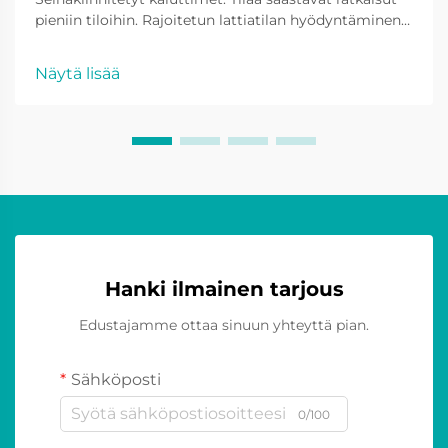
pieniin tiloihin. Rajoitetun lattiatilan hyödyntäminen
tehokkaasti Seinäkiinnitetyillä kaiuttimilla on
merkittäviä etuja äänitekniikan jalanjäljen
Näytä lisää
minimoimisessa, erityisesti kompaktien
oleskelutilojen yhteydessä. Lattiamallisten kaiutinten
tarpeettomuus poistaa...
Hanki ilmainen tarjous
Edustajamme ottaa sinuun yhteyttä pian.
Sähköposti
0/100