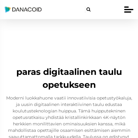

paras digitaalinen taulu
opetukseen
Moderni luokkahuone vaatii innovatiivisia opetustyökaluja,
ja uusin digitaalinen interaktiivinen taulu edustaa
koulutusteknologian huippua. Tämä huipputekninen
opetusratkaisu yhdistää kristallinkirkkaan 4K-näytön
herkkien monilittavien ominaisuuksien kanssa, mikä
mahdollistaa opettajille osaamisen esittämisen aiemmin
saavuttamattomalla tarkkuudella. Taulussa on edistynyt