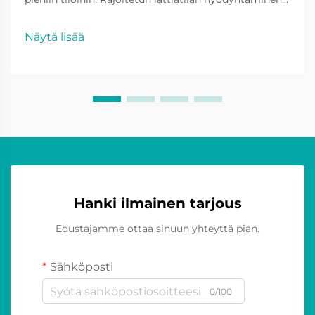
tehokkaasti Seinäkiinnitetyillä kaiuttimilla on
merkittäviä etuja äänitekniikan jalanjäljen
Näytä lisää
minimoimisessa, erityisesti kompaktien
oleskelutilojen yhteydessä. Lattiamallisten kaiutinten
tarpeettomuus poistaa...
Hanki ilmainen tarjous
Edustajamme ottaa sinuun yhteyttä pian.
Sähköposti
0/100