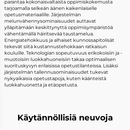
parantaa kokonaisvaltaista oppimiskokemusta
tarjoamalla selkeän äänen kaikenlaiselle
opetusmateriaalille. Järjestelmän
melunvähennysominaisuudet auttavat
ylläpitämään keskittynyttä oppimisympäristöä
vähentämällä häiritsevää taustamelua.
Energiatehokkuus ja alhaiset kunnossapitolisät
tekevät siitä kustannustehokkaan ratkaisun
kouluille. Teknologian sopeutuvuus erikokoisiin ja -
muotoisiin luokkahuoneisiin takaa optimaalisen
suorituskyvyn erilaisissa opetustilanteissa. Lisäksi
järjestelmän tallennusominaisuudet tukevat
nykyaikaisia opetustapoja, kuten käänteistä
luokkahuonetta ja etäopetusta.
Käytännöllisiä neuvoja