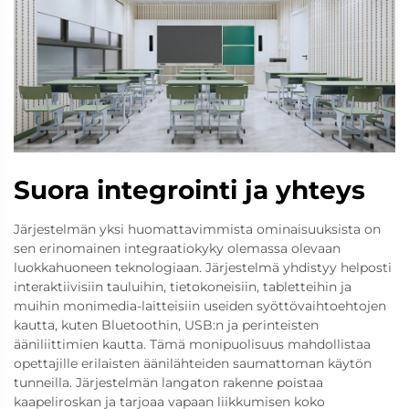
Suora integrointi ja yhteys
Järjestelmän yksi huomattavimmista ominaisuuksista on
sen erinomainen integraatiokyky olemassa olevaan
luokkahuoneen teknologiaan. Järjestelmä yhdistyy helposti
interaktiivisiin tauluihin, tietokoneisiin, tabletteihin ja
muihin monimedia-laitteisiin useiden syöttövaihtoehtojen
kautta, kuten Bluetoothin, USB:n ja perinteisten
ääniliittimien kautta. Tämä monipuolisuus mahdollistaa
opettajille erilaisten äänilähteiden saumattoman käytön
tunneilla. Järjestelmän langaton rakenne poistaa
kaapeliroskan ja tarjoaa vapaan liikkumisen koko