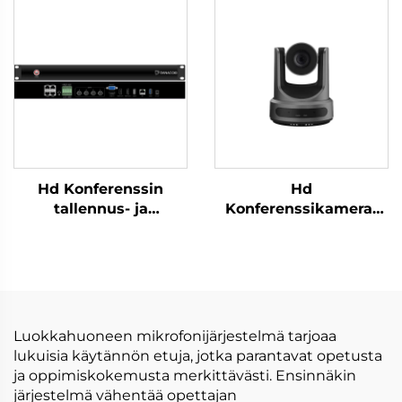
Hd Konferenssin
Hd
tallennus- ja
Konferenssikamera-
lähetyspääte-C500
DCM-C60S
Luokkahuoneen mikrofonijärjestelmä tarjoaa
lukuisia käytännön etuja, jotka parantavat opetusta
ja oppimiskokemusta merkittävästi. Ensinnäkin
järjestelmä vähentää opettajan