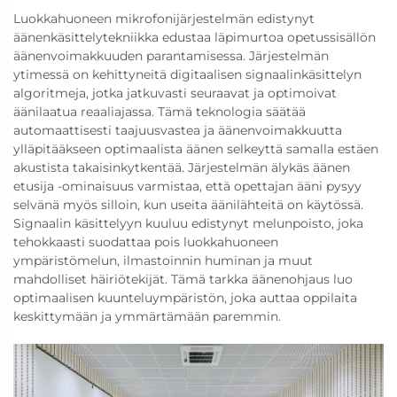
Luokkahuoneen mikrofonijärjestelmän edistynyt
äänenkäsittelytekniikka edustaa läpimurtoa opetussisällön
äänenvoimakkuuden parantamisessa. Järjestelmän
ytimessä on kehittyneitä digitaalisen signaalinkäsittelyn
algoritmeja, jotka jatkuvasti seuraavat ja optimoivat
äänilaatua reaaliajassa. Tämä teknologia säätää
automaattisesti taajuusvastea ja äänenvoimakkuutta
ylläpitääkseen optimaalista äänen selkeyttä samalla estäen
akustista takaisinkytkentää. Järjestelmän älykäs äänen
etusija -ominaisuus varmistaa, että opettajan ääni pysyy
selvänä myös silloin, kun useita äänilähteitä on käytössä.
Signaalin käsittelyyn kuuluu edistynyt melunpoisto, joka
tehokkaasti suodattaa pois luokkahuoneen
ympäristömelun, ilmastoinnin huminan ja muut
mahdolliset häiriötekijät. Tämä tarkka äänenohjaus luo
optimaalisen kuunteluympäristön, joka auttaa oppilaita
keskittymään ja ymmärtämään paremmin.