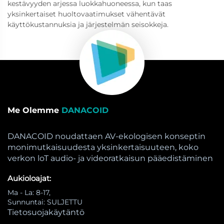
kestävyyden arjessa luokkahuoneessa, kun taas
yksinkertaiset huoltovaatimukset vähentävät
käyttökustannuksia ja järjestelmän seisokkeja.
Me Olemme
DANACOID
DANACOID noudattaen AV-ekologisen konseptin
monimutkaisuudesta yksinkertaisuuteen, koko
verkon loT audio- ja videoratkaisun pääedistäminen
Aukioloajat:
Ma - La: 8-17,
Sunnuntai: SULJETTU
Tietosuojakäytäntö