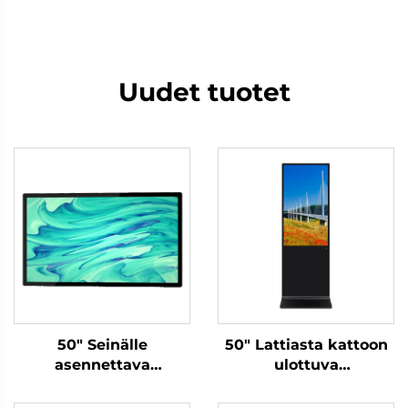
Uudet tuotet
50" Seinälle
50" Lattiasta kattoon
asennettava
ulottuva
tiedonjulkaisunäyttö-
tiedonjulkaisunäyttö-
DCM-IS 50W
DCM-IS 50L