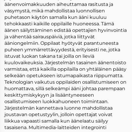
äänenvoimakkuuden aiheuttamaa rasitusta ja
väsymystä, mikä mahdollistaa luonnollisen
puhetason käytön samalla kun ääni kuuluu
tehokkaasti kaikille oppilaille huoneessa. Tämä
äänen säilyttäminen edistää opettajien hyvinvointia
ja vähentää sairauspäiviä, jotka liittyvät
ääniongelmiin. Oppilaat hyötyvät parantuneesta
puheen ymmärrettävyydestä, erityisesti ne, jotka
istuvat luokan takana tai joilla on lieviä
kuulovaikeuksia. Järjestelmän tasainen äänentoisto
varmistaa, että kaikilla oppilailla on yhtäläinen pääsy
selkeään opetukseen istumapaikasta riippumatta.
Teknologian vaikutus oppilaiden osallistumiseen on
huomattava, sillä selkeämpi ääni johtaa parempaan
keskittymiskykyyn ja lisääntyneeseen
osallistumiseen luokkahuoneen toimintaan.
Järjestelmän kannettava luonne mahdollistaa
joustavan opetustyylin, jolloin opettajat voivat
liikkua vapaasti samalla kun äänelaatu säilyy
tasaisena. Multimedia-laitteiden integrointi