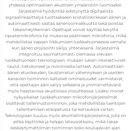
yhdessä optimaalisen akustisen ympäristön luomiseksi.
Järjestelmä hyödyntää edistynyttä digitaalista
signaalinkäsittelyä tuottaakseen kristallinkirkkaan äänen ja
automaattisesti säätää äänenvoimakkuutta sekä poistaa
takaisinkytkennän. Opettajat voivat käyttää kevyttä
ripustemikrofonia tai mukavaa päähineen mikrofonia, mikä
mahdollistaa vapaan liikkumisen luokkahuoneessa samalla
kun äänen projisointi säilyy yhtenäisenä. Järjestelmä
integroituu saumattomasti olemassa olevaan
luokkahuoneen teknologiaan, mukaan lukien interaktiiviset
taulut, tietokoneet ja monimedia-laitteet. Automaattisen
äänen etuoikeuden, taustamelun vähennyksen ja useiden
kanavien toiminnon kaltaiset ominaisuudet varmistavat,
että opettajan ääni säilyy selkeänä ja ymmärrettävänä
myös haastavissa akustisissa olosuhteissa. Lisäksi monet
nykyaikaiset luokkahuoneen mikrofonijärjestelmät
sisältävät tallennustoiminnon, joka mahdollistaa luentojen
tallentamisen etäopetusta tai kertauksia varten.
Teknologiaan kuuluu myös akunhallintajärjestelmä, jolla on
pitkä käyttöikä ja helppo latausratkaisu, mikä takaa
keskeytymättömän toiminnan koko koulupäivän ajan.