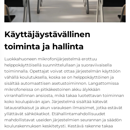
Käyttäjäystävällinen
toiminta ja hallinta
Luokkahuoneen mikrofonijärjestelmä erottuu
helppokäyttöisellä suunnittelullaan ja suoraviivaisella
toiminnalla. Opettajat voivat ottaa järjestelmän käyttöön
vähällä koulutuksella, koska se on helppokäyttöinen ja
sisältää automaattisen asetustoiminnon. Langattomissa
mikrofoneissa on pitkäkestoinen akku älykkään
virranhallinnan ansiosta, mikä takaa luotettavan toiminnan
koko koulupäivän ajan. Järjestelmä sisältää kätevät
latausratkaisut ja akun varauksen ilmaisimet, jotka estävät
yllättävät sähkökatkot. Etähallintamahdollisuudet
mahdollistavat useiden järjestelmien seurannan ja säädön
koulurakennuksen keskitetysti. Kestävä rakenne takaa