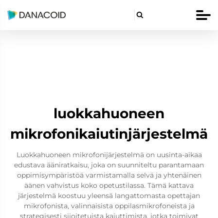

luokkahuoneen
mikrofonikaiutinjärjestelmä
Luokkahuoneen mikrofonijärjestelmä on uusinta-aikaa
edustava ääniratkaisu, joka on suunniteltu parantamaan
oppimisympäristöä varmistamalla selvä ja yhtenäinen
äänen vahvistus koko opetustilassa. Tämä kattava
järjestelmä koostuu yleensä langattomasta opettajan
mikrofonista, valinnaisista oppilasmikrofoneista ja
strategisesti sijoitetuista kaiuttimista, jotka toimivat