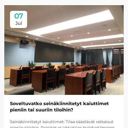
07
Jul
Soveltuvatko seinäkiinnitetyt kaiuttimet
pieniin tai suuriin tiloihin?
Seinäkiinnitetyt kaiuttimet: Tilaa säästävät ratkaisut
pieniin tiloihin. Rajoitetun lattiatilan hyödyntäminen