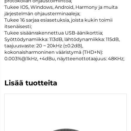
protokollan ohjaustoimintoa;
Tukee IOS, Windows, Android, Harmony ja muita
järjestelmän ohjausterminaaleja;
Tukee 16 sarjaa esiasetuksia, joista kukin toimii
itsenäisesti;
Tukee sisäänrakennettua USB-äänikorttia;
Syöttödynamiikka: 113dB, lähtödynamiikka: 115dB,
taajuusvaste: 20 ~ 20kHz (±0.2dB),
kokonaisharmoninen vääristymä (THD+N):
0.003%@1kHz, +4dBu, näytteenottotaajuus: 48KHz;
Lisää tuotteita