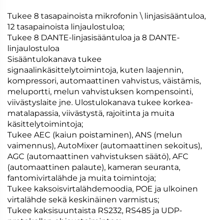
Tukee 8 tasapainoista mikrofonin \ linjasisääntuloa,
12 tasapainoista linjaulostuloa;
Tukee 8 DANTE-linjasisääntuloa ja 8 DANTE-
linjaulostuloa
Sisääntulokanava tukee
signaalinkäsittelytoimintoja, kuten laajennin,
kompressori, automaattinen vahvistus, väistämis,
meluportti, melun vahvistuksen kompensointi,
viivästyslaite jne. Ulostulokanava tukee korkea-
matalapassia, viivästystä, rajoitinta ja muita
käsittelytoimintoja;
Tukee AEC (kaiun poistaminen), ANS (melun
vaimennus), AutoMixer (automaattinen sekoitus),
AGC (automaattinen vahvistuksen säätö), AFC
(automaattinen palaute), kameran seuranta,
fantomivirtalähde ja muita toimintoja;
Tukee kaksoisvirtalähdemoodia, POE ja ulkoinen
virtalähde sekä keskinäinen varmistus;
Tukee kaksisuuntaista RS232, RS485 ja UDP-