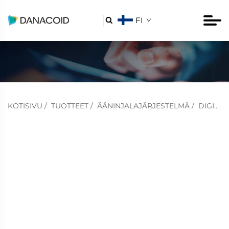
FI

KOTISIVU
/
TUOTTEET
/
ÄÄNINJALAJÄRJESTELMÄ
/
DIGITAALINEN ÄÄNINJALAPROCESOR (DANTE-VERSIO)