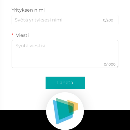
Yrityksen nimi
0/200
Viesti
0/1000
Lähetä