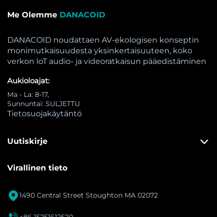
Me Olemme
DANACOID
DANACOID noudattaen AV-ekologisen konseptin
monimutkaisuudesta yksinkertaisuuteen, koko
verkon loT audio- ja videoratkaisun pääedistäminen
Aukioloajat:
Ma - La: 8-17,
Sunnuntai: SULJETTU
Tietosuojakäytäntö
Uutiskirje
Virallinen tieto

1490 Central Street Stoughton MA 02072
+86 15251612520