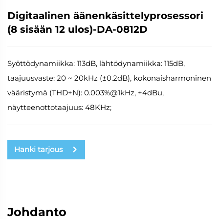
Digitaalinen äänenkäsittelyprosessori
(8 sisään 12 ulos)-DA-0812D
Syöttödynamiikka: 113dB, lähtödynamiikka: 115dB,
taajuusvaste: 20 ~ 20kHz (±0.2dB), kokonaisharmoninen
vääristymä (THD+N): 0.003%@1kHz, +4dBu,
näytteenottotaajuus: 48KHz;
Hanki tarjous
Johdanto