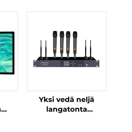
Yksi vedä neljä
a
langatonta
yttö-
käsimikrofonia-DW-
W
HM964S