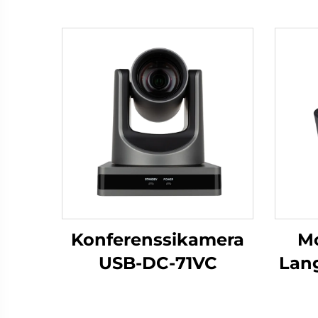
Konferenssikamera
M
USB-DC-71VC
Lang