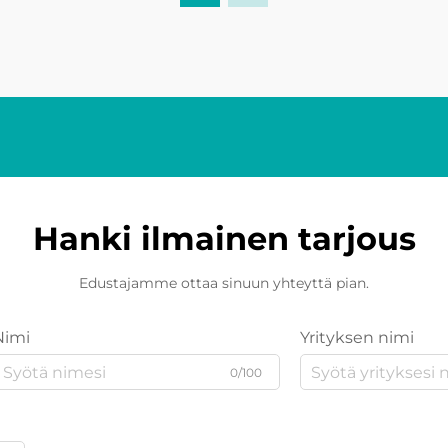
resoluutiota. Tämä kehitys...
Hanki ilmainen tarjous
Edustajamme ottaa sinuun yhteyttä pian.
Nimi
Yrityksen nimi
0/100