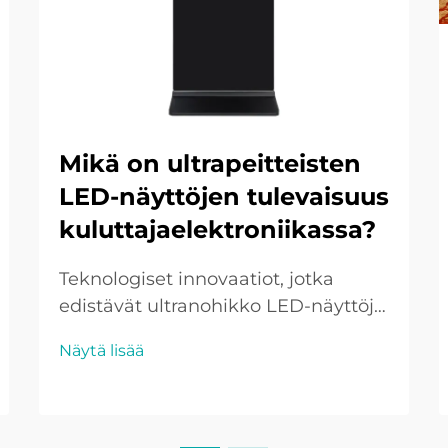
Mikä on ultrapeitteisten
LED-näyttöjen tulevaisuus
kuluttajaelektroniikassa?
Teknologiset innovaatiot, jotka
edistävät ultranohikko LED-näyttöjä
Mini/Micro LED -integraatio Pienet
Näytä lisää
Mini- ja Micro LED:t uudistavat
ultraohut näyttöteknologiaa
pienemmillä ja tehokkaammilla
pikseleillä, mikä lisää näyttöjen