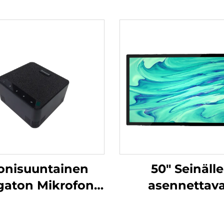
onisuuntainen
50" Seinälle
aton Mikrofoni-
asennettav
DS-S30
tiedonjulkaisunä
DCM-IS 50