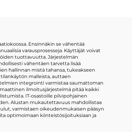
aatiokoossa. Ensinnäkin se vähentää
uaalisia varausprosesseja. Käyttäjät voivat
öiden tuottavuutta. Järjestelmän
dollisesti vähentäen tarvetta lisää
lmien hallinnan mistä tahansa, tukeakseen
 tilankäytön malleista, auttaen
jestelmien integrointi varmistaa saumattoman
maattinen ilmoitusjärjestelmä pitää kaikki
stumista. IT-osastoille pilvipohjainen
uuden. Alustan mukautettavuus mahdollistaa
önkulut, varmistaen oikeudenmukaisen pääsyn
ita optimoimaan kiinteistösijoituksiaan ja