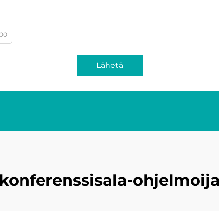
000
Lähetä
konferenssisala-ohjelmoij