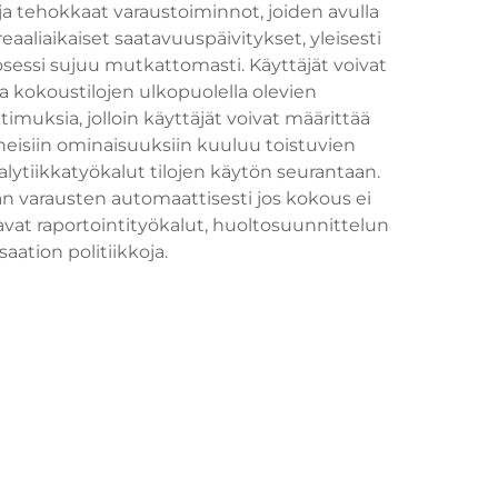
ja tehokkaat varaustoiminnot, joiden avulla
aliaikaiset saatavuuspäivitykset, yleisesti
rosessi sujuu mutkattomasti. Käyttäjät voivat
 ja kokoustilojen ulkopuolella olevien
timuksia, jolloin käyttäjät voivat määrittää
tyneisiin ominaisuuksiin kuuluu toistuvien
lytiikkatyökalut tilojen käytön seurantaan.
n varausten automaattisesti jos kokous ei
tavat raportointityökalut, huoltosuunnittelun
ation politiikkoja.