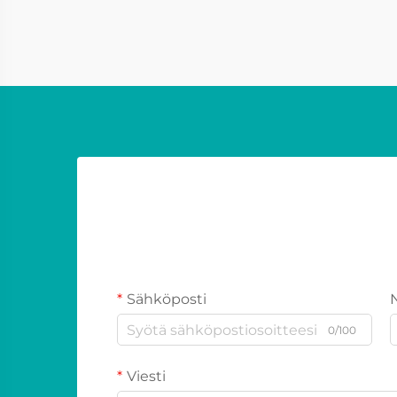
tekniikka. Paljon vähemmän
kömpelöjä kuin perinteiset LE...
Sähköposti
0/100
Viesti