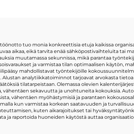
öönotto tuo monia konkreettisia etuja kaikissa organis
a aikaa, eikä tarvita enää sähköpostivaihteluita tai man
rauksia muutamassa sekunnissa, mikä parantaa työntekij
soisvaraukset ja varmistaa tilan optimaalisen käytön, mah
obiilipääsy mahdollistavat työntekijöille kokoussuunnite
 Alustan analytiikkatoiminnot tarjoavat arvokasta tietoa
päätöksiä tilatarpeistaan. Olemassa olevien kalenterijär
lä, vähentäen sekavuutta ja unohtuneita kokouksia. Auto
ksista, vähentäen myöhästymisiä ja parantaen kokousosalli
amalla kun varmistaa korkean saatavuuden ja turvallis
toteuttamisen, kuten aikarajoitukset tai hyväksyntäty
rata ja raportoida huoneiden käytöstä auttaa organisaatio