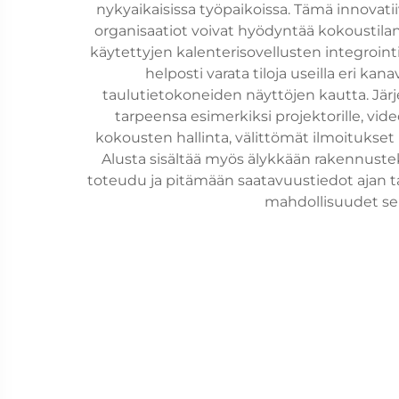
nykyaikaisissa työpaikoissa. Tämä innovati
organisaatiot voivat hyödyntää kokoustilan
käytettyjen kalenterisovellusten integrointi
helposti varata tiloja useilla eri ka
taulutietokoneiden näyttöjen kautta. Järjes
tarpeensa esimerkiksi projektorille, vide
kokousten hallinta, välittömät ilmoitukset
Alusta sisältää myös älykkään rakennuste
toteudu ja pitämään saatavuustiedot ajan tas
mahdollisuudet sek