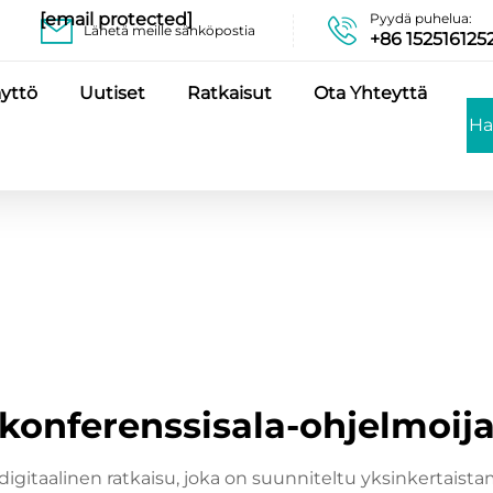
[email protected]
Pyydä puhelua:
Lähetä meille sähköpostia
+86 152516125
yttö
Uutiset
Ratkaisut
Ota Yhteyttä
Ha
konferenssisala-ohjelmoij
igitaalinen ratkaisu, joka on suunniteltu yksinkertaista