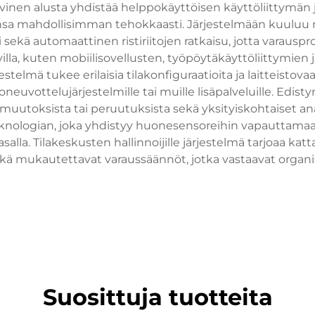
ivinen alusta yhdistää helppokäyttöisen käyttöliittymän 
sa mahdollisimman tehokkaasti. Järjestelmään kuuluu rea
 sekä automaattinen ristiriitojen ratkaisu, jotta varausp
navilla, kuten mobiilisovellusten, työpöytäkäyttöliittymien
telmä tukee erilaisia tilakonfiguraatioita ja laitteistovaa
oneuvottelujärjestelmille tai muille lisäpalveluille. Edis
 muutoksista tai peruutuksista sekä yksityiskohtaiset ana
knologian, joka yhdistyy huonesensoreihin vapauttamaa
alla. Tilakeskusten hallinnoijille järjestelmä tarjoaa kat
ä mukautettavat varaussäännöt, jotka vastaavat organisa
Suosittuja tuotteita