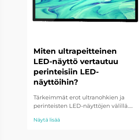
Miten ultrapeitteinen
LED-näyttö vertautuu
perinteisiin LED-
näyttöihin?
Tärkeimmät erot ultranohkien ja
perinteisten LED-näyttöjen välillä.
Muotoilu ja insinööriratkaisut
Näytä lisää
Ultrathin LED-näytöt ovat läpimurto
LED-näyttöjen kehityksessä, jonka
näyttönä toimii knivescreen-grain -