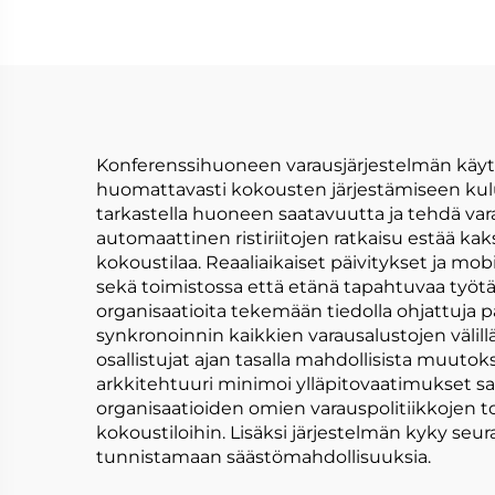
Konferenssihuoneen varausjärjestelmän käytt
huomattavasti kokousten järjestämiseen kuluva
tarkastella huoneen saatavuutta ja tehdä va
automaattinen ristiriitojen ratkaisu estää kak
kokoustilaa. Reaaliaikaiset päivitykset ja m
sekä toimistossa että etänä tapahtuvaa työtä.
organisaatioita tekemään tiedolla ohjattuja 
synkronoinnin kaikkien varausalustojen välil
osallistujat ajan tasalla mahdollisista muuto
arkkitehtuuri minimoi ylläpitovaatimukset s
organisaatioiden omien varauspolitiikkojen 
kokoustiloihin. Lisäksi järjestelmän kyky seu
tunnistamaan säästömahdollisuuksia.