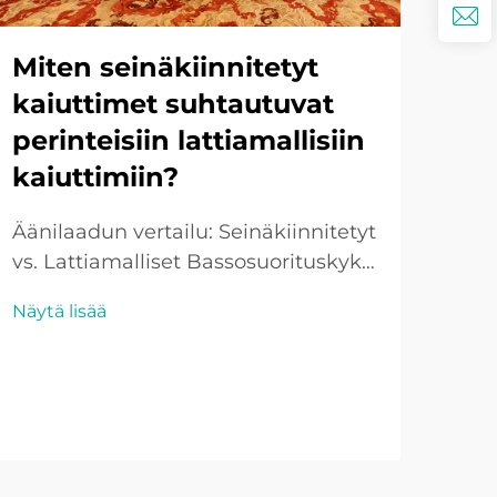
Miten seinäkiinnitetyt
Mit
kaiuttimet suhtautuvat
on
perinteisiin lattiamallisiin
ka
kaiuttimiin?
ja 
Äänilaadun vertailu: Seinäkiinnitetyt
Ään
vs. Lattiamalliset Bassosuorituskyky:
ymm
Lattiamalliset kaiuttimet ovat
ääni
Näytä lisää
Näyt
yleensä parempia
Kaiu
bassosuorituksessaan suurempien
muo
kaiutinajajien ja koteloiden ansiosta.
aset
Tämä rakenne mahdollistaa usein ...
kot
tila
näm