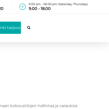
9.00 am - 06.00 pm (Saterday-Thursday)
20
9.00 - 18.00
nki tarjous

a
maan kokoustilojen hallintaa ja varauksia