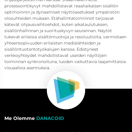
prosessointikyvyt mahdollistavat reaaliaikaisen sisällön
optimoinnin ja dynaamiset näyttöasetukset ympäristön
olosuhteiden mukaan. Etähallintatoiminnot tarjoavat
kätevät ohjausvaihtoehdot, kuten aikataulutuksen,
sisällönhallinnan ja suorituskyvyn seurannan. Näytöt
tukevat erilaisia sisältömuotoja ja resoluutioita, varmistaen
yhteensopivuuden erilaisten medialähteiden ja
sisällöntuotantotyökalujen kanssa. Edistyneet
verkkoyhteydet mahdollistavat useiden näyttöjen
toiminnan synkronoituna, luoden vaikuttavia laajamittaisia
visuaalisia asennuksia.
Me Olemme
DANACOID