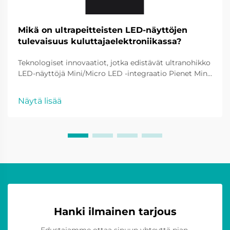
Mikä on ultrapeitteisten LED-näyttöjen
tulevaisuus kuluttajaelektroniikassa?
Teknologiset innovaatiot, jotka edistävät ultranohikko
LED-näyttöjä Mini/Micro LED -integraatio Pienet Mini-
ja Micro LED:t uudistavat ultraohut näyttöteknologiaa
pienemmillä ja tehokkaammilla pikseleillä, mikä lisää
Näytä lisää
näyttöjen resoluutiota. Tämä kehitys...
Hanki ilmainen tarjous