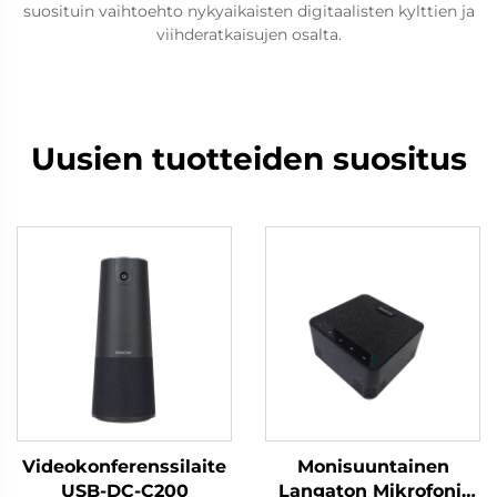
suosituin vaihtoehto nykyaikaisten digitaalisten kylttien ja
viihderatkaisujen osalta.
Uusien tuotteiden suositus
Videokonferenssilaite
Monisuuntainen
USB-DC-C200
Langaton Mikrofoni-