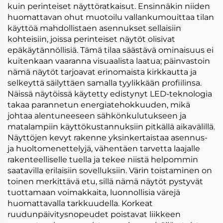
kuin perinteiset näyttöratkaisut. Ensinnäkin niiden
huomattavan ohut muotoilu vallankumouittaa tilan
käyttöä mahdollistaen asennukset sellaisiin
kohteisiin, joissa perinteiset näytöt olisivat
epäkäytännöllisiä. Tämä tilaa säästävä ominaisuus ei
kuitenkaan vaaranna visuaalista laatua; päinvastoin
nämä näytöt tarjoavat erinomaista kirkkautta ja
selkeyttä säilyttäen samalla tyylikkään profiilinsa.
Näissä näytöissä käytetty edistynyt LED-teknologia
takaa parannetun energiatehokkuuden, mikä
johtaa alentuneeseen sähkönkulutukseen ja
matalampiin käyttökustannuksiin pitkällä aikavälillä.
Näyttöjen kevyt rakenne yksinkertaistaa asennus-
ja huoltomenettelyjä, vähentäen tarvetta laajalle
rakenteelliselle tuella ja tekee niistä helpommin
saatavilla erilaisiin sovelluksiin. Värin toistaminen on
toinen merkittävä etu, sillä nämä näytöt pystyvät
tuottamaan voimakkaita, luonnollisia värejä
huomattavalla tarkkuudella. Korkeat
ruudunpäivitysnopeudet poistavat liikkeen