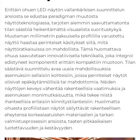
Erittäin ohuen LED-näytön vallankärkisen suunnittelun
ansiosta se edustaa paradigman muutosta
näyttöteknologiassa, tarjoten aiemmin saavuttamatonta
tilan säästöä heikentämättä visuaalista suorituskykyä.
Muutaman millimetrin paksuisella profiililla varustettu
näyttö haastaa perinteiset käsitykset siitä, mitä
näyttöratkaisuissa on mahdollista. Tämä huomattava
ohuus saavutetaan innovatiivisella tekniikalla, joka integroi
edistyneet komponentit erittäin kompaktiin muotoon. Tilan
säästävä suunnittelu avaa uusia mahdollisuuksia
asennuksiin sellaisiin kohteisiin, joissa perinteiset näytöt
olisivat epäkäytännöllisiä tai mahdottomia. Näiden
näyttöjen keveys vähentää rakenteellisia vaatimuksia ja
asennuksen monimutkaisuutta, mikä tekee niistä
ihanteellisia erilaisiin kiinnitystilanteisiin. Huolimatta
ohuesta profiilistaan näytöt säilyttävät rakenteellisen
eheytensä korkealaatuisten materiaalien ja tarkan
valmistusprosessin ansiosta, taaten pitkäaikaisen
luotettavuuden ja kestävyyden.