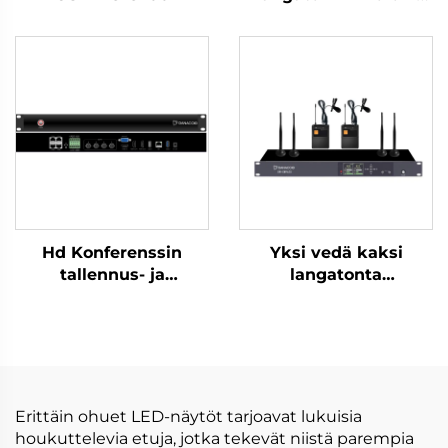
DS-S30
Hd Konferenssin
Yksi vedä kaksi
tallennus- ja
langatonta
lähetyspääte-C500
kaulamikrofonia
Erittäin ohuet LED-näytöt tarjoavat lukuisia
houkuttelevia etuja, jotka tekevät niistä parempia