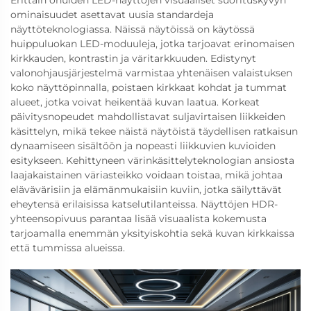
ominaisuudet asettavat uusia standardeja
näyttöteknologiassa. Näissä näytöissä on käytössä
huippuluokan LED-moduuleja, jotka tarjoavat erinomaisen
kirkkauden, kontrastin ja väritarkkuuden. Edistynyt
valonohjausjärjestelmä varmistaa yhtenäisen valaistuksen
koko näyttöpinnalla, poistaen kirkkaat kohdat ja tummat
alueet, jotka voivat heikentää kuvan laatua. Korkeat
päivitysnopeudet mahdollistavat suljavirtaisen liikkeiden
käsittelyn, mikä tekee näistä näytöistä täydellisen ratkaisun
dynaamiseen sisältöön ja nopeasti liikkuvien kuvioiden
esitykseen. Kehittyneen värinkäsittelyteknologian ansiosta
laajakaistainen väriasteikko voidaan toistaa, mikä johtaa
elävävärisiin ja elämänmukaisiin kuviin, jotka säilyttävät
eheytensä erilaisissa katselutilanteissa. Näyttöjen HDR-
yhteensopivuus parantaa lisää visuaalista kokemusta
tarjoamalla enemmän yksityiskohtia sekä kuvan kirkkaissa
että tummissa alueissa.