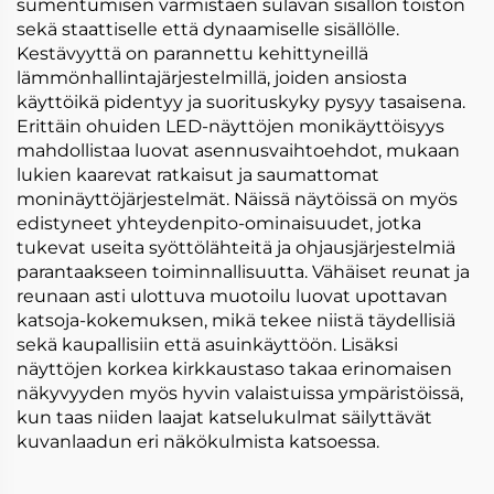
sumentumisen varmistaen sulavan sisällön toiston
sekä staattiselle että dynaamiselle sisällölle.
Kestävyyttä on parannettu kehittyneillä
lämmönhallintajärjestelmillä, joiden ansiosta
käyttöikä pidentyy ja suorituskyky pysyy tasaisena.
Erittäin ohuiden LED-näyttöjen monikäyttöisyys
mahdollistaa luovat asennusvaihtoehdot, mukaan
lukien kaarevat ratkaisut ja saumattomat
moninäyttöjärjestelmät. Näissä näytöissä on myös
edistyneet yhteydenpito-ominaisuudet, jotka
tukevat useita syöttölähteitä ja ohjausjärjestelmiä
parantaakseen toiminnallisuutta. Vähäiset reunat ja
reunaan asti ulottuva muotoilu luovat upottavan
katsoja-kokemuksen, mikä tekee niistä täydellisiä
sekä kaupallisiin että asuinkäyttöön. Lisäksi
näyttöjen korkea kirkkaustaso takaa erinomaisen
näkyvyyden myös hyvin valaistuissa ympäristöissä,
kun taas niiden laajat katselukulmat säilyttävät
kuvanlaadun eri näkökulmista katsoessa.