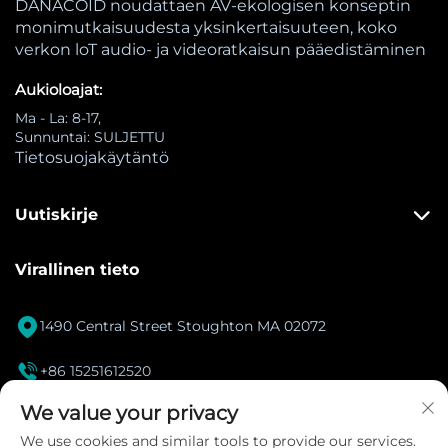
DANACOID noudattaen AV-ekologisen konseptin
monimutkaisuudesta yksinkertaisuuteen, koko
verkon loT audio- ja videoratkaisun pääedistäminen
Aukioloajat:
Ma - La: 8-17,
Sunnuntai: SULJETTU
Tietosuojakäytäntö
Uutiskirje
Virallinen tieto

1490 Central Street Stoughton MA 02072

+86 15251612520
[email protected]
We value your privacy

We use cookies and similar tools to provide our services.