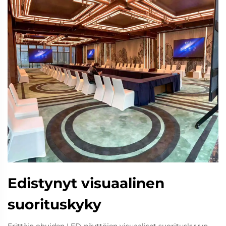
Edistynyt visuaalinen
suorituskyky
Erittäin ohuiden LED-näyttöjen visuaaliset suorituskyvyn