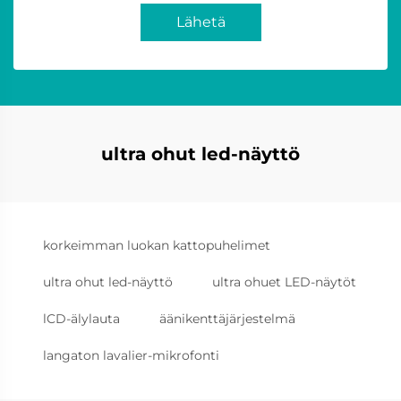
Lähetä
ultra ohut led-näyttö
korkeimman luokan kattopuhelimet
ultra ohut led-näyttö
ultra ohuet LED-näytöt
lCD-älylauta
äänikenttäjärjestelmä
langaton lavalier-mikrofonti