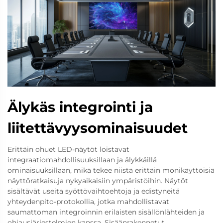
Älykäs integrointi ja
liitettävyysominaisuudet
Erittäin ohuet LED-näytöt loistavat
integraatiomahdollisuuksillaan ja älykkäillä
ominaisuuksillaan, mikä tekee niistä erittäin monikäyttöisiä
näyttöratkaisuja nykyaikaisiin ympäristöihin. Näytöt
sisältävät useita syöttövaihtoehtoja ja edistyneitä
yhteydenpito-protokollia, jotka mahdollistavat
saumattoman integroinnin erilaisten sisällönlähteiden ja
ohjausjärjestelmien kanssa. Sisäänrakennetut