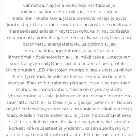
valmistaa. Näytöllä on korkea väritapaus ja
poikkeuksellinen väritarkkuus, joten se tarjoaa
kristallinkirkkaita kuvia, joissa on eläviä värejä ja syviä
kontrasteja. Ultra ohuen muotoilun ansiosta ne soveltuvat
ihanteellisesti erilaisiin käyttötarkoituksiin, kaupallisesta
mainonnasta kotiviihdejärjestelmiin. Näissä näyttöissä on
parannettu energiatehokkuus optimoitujen
virranhallintajärjestelmien ja kehittyneen
lämmönhäiriöteknologian avulla, mikä takaa luotettavan
suorituskyvyn säilyttäen samalla niiden ohuen profiilin.
Ultra ohuiden LED-näyttöjen monipuolisuus ulottuu niiden
kiinnitysmahdollisuuksiin, koska ne voidaan helposti
asentaa lähes mihin tahansa pintaan, jossa tilaa tarvitaan
mahdollisimman vähän. Niissä on myös älykkäitä
yhteysominaisuuksia, joiden ansiosta voidaan integroida
saumattomasti eri laitteisiin ja ohjausjärjestelmiin. Näiden
näyttöjen kestävyys varmistetaan vankkien tekniikoiden ja
laadukkaiden materiaalien avulla, joten ne soveltuvat sekä
sisä- että ulkokäyttöön. Koska ne pystyvät säilyttämään
korkeat kirkkausasteet ja yhdenmukaisen suorituskyvyn
suurilla näyttöalueilla, ultra ohuista LED-näyttöistä on tullut