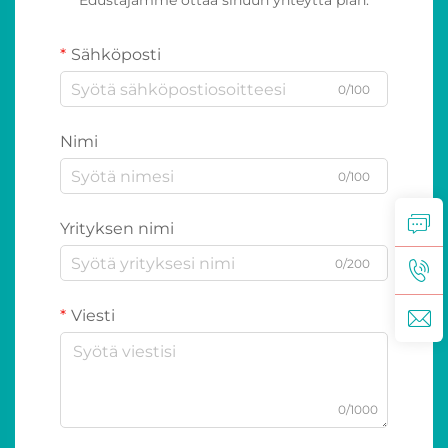
Edustajamme ottaa sinuun yhteyttä pian.
Sähköposti
0/100
Nimi
0/100
Yrityksen nimi
0/200
Viesti
0/1000