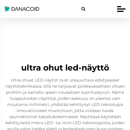

ultra ohut led-näyttö
Ultra ohuet LED-näytöt ovat uraauurtava edistysaskel
näyttötekniikassa, sillä ne tarjoavat poikkeuksellisen ohuen
profiilin ja samalla upean visuaalisen suorituskyvyn. Nämä
huippuluokan näyttöjä, joiden paksuus on yleensä vain
muutama millimetri, yhdistää kehittynyt LED-teknologia
innovatiiviseen muotoiluun, jotta voidaan luoda
saumattomat katselukokemukset. Näytöissä käytetään
kehittyneitä mikro-LED- tai mini-LED-teknologioita, joiden
avulla valon tarkka säätö ja korkealaatuinen kuva voidaan