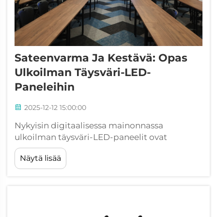
Sateenvarma Ja Kestävä: Opas
Ulkoilman Täysväri-LED-
Paneleihin
2025-12-12 15:00:00
Nykyisin digitaalisessa mainonnassa
ulkoilman täysväri-LED-paneelit ovat
muuttaneet tapaa, jolla yritykset viestivät
Näytä lisää
ulkoisissa ympäristöissä oleville yleisöille.
Nämä edistyneet näyttöratkaisut yhdistävät
voimakkaan visuaalisen suorituskyvyn
vankkoihin säänsuojaukseen...