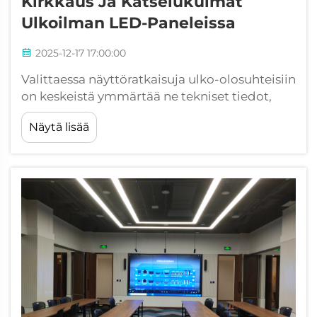
Kirkkaus Ja Katselukulmat
Ulkoilman LED-Paneleissa
2025-12-17 17:00:00
Valittaessa näyttöratkaisuja ulko-olosuhteisiin
on keskeistä ymmärtää ne tekniset tiedot,
jotka takaavat optimaalisen näkyvyyden.
Näytä lisää
Modernien ulko-LED-paneelien on pystyttävä
selviytymään merkittävistä haasteista, kuten
suorasta auringonvalosta ja vaihtelevista...