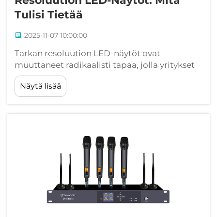
Resoluution LED-Näytöt: Mitä
Tulisi Tietää
2025-11-07 10:00:00
Tarkan resoluution LED-näytöt ovat
muuttaneet radikaalisti tapaa, jolla yritykset
viestivät yleisölleen, ja tarjoavat erinomaisen
Näytä lisää
kuvanlaadun sekä monipuolisuuden erilaisiin
käyttötarkoituksiin. Olipa kyse sitten
asennuksesta toimistoympäristöön,
viihdyke...