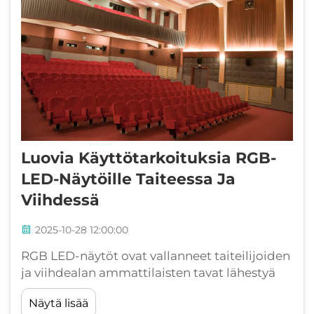
Luovia Käyttötarkoituksia RGB-
LED-Näytöille Taiteessa Ja
Viihdessä
2025-10-28 12:00:00
RGB LED-näytöt ovat vallanneet taiteilijoiden
ja viihdealan ammattilaisten tavat lähestyä
visuaalista kertomusta. Nämä voimakkaat
Näytä lisää
näytöt tarjoavat ennennäkemättömiä luovia