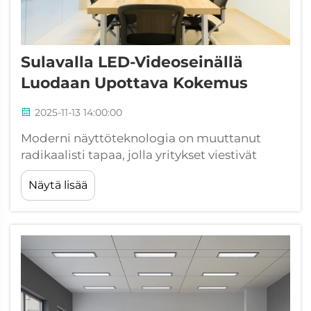
Sulavalla LED-Videoseinällä
Luodaan Upottava Kokemus
2025-11-13 14:00:00
Moderni näyttöteknologia on muuttanut
radikaalisti tapaa, jolla yritykset viestivät
yleisölleen, ja tämän kehityksen kärjessä on
Näytä lisää
sulava LED-videoseinä. Nämä edistyneet
näyttöjärjestelmät tarjoavat vertaansa vailla
olevia visuaalisia kokemuksia, jotka kap...