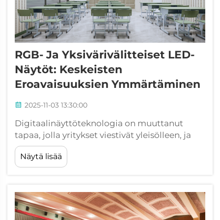
RGB- Ja Yksivärivälitteiset LED-
Näytöt: Keskeisten
Eroavaisuuksien Ymmärtäminen
2025-11-03 13:30:00
Digitaalinäyttöteknologia on muuttanut
tapaa, jolla yritykset viestivät yleisölleen, ja
LED-näytöt ovat nousseet hallitsevaksi
Näytä lisää
vaihtoehdoksi monissa sovelluksissa.
Valittaessa LED-näyttöratkaisuja
organisaatiot kohtaavat ratkaisevan
päätöksen...