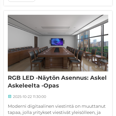
mahdollisuuksia yhdistäen uusimman
teknologian taiteelliseen visioon
muodostaakseen syvälle jäsentäviä
kokemuksia...
RGB LED -näytön Asennus: Askel
Askeleelta -opas
2025-10-22 11:30:00
Moderni digitaalinen viestintä on muuttanut
tapaa, jolla yritykset viestivät yleisölleen, ja