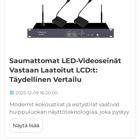
Saumattomat LED-Videoseinät
Vastaan Laatoitut LCD:t:
Täydellinen Vertailu
2025-12-09 16:00:00
Modernit kokoustilat ja esitystilat vaativat
huippuluokan näyttöteknologiaa, joka pystyy
tarjoamaan erinomaisia visuaalisia
Näytä lisää
kokemuksia samalla kun ylläpidetään
toiminnallista tehokkuutta. Suurmuotoisten