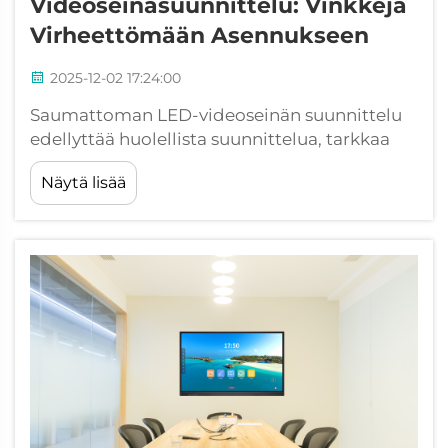
Videoseinäsuunnittelu: Vinkkejä
Virheettömään Asennukseen
2025-12-02 17:24:00
Saumattoman LED-videoseinän suunnittelu
edellyttää huolellista suunnittelua, tarkkaa
toteutusta ja huomiota teknisiin
Näytä lisää
yksityiskohtiin, jotka voivat tehdä tai rikkoa
asennuksen. Riippumatta siitä, suunnitteletko
näyttöä yritysympäristöön,
vähittäiskauppaan tai viihdealalle...